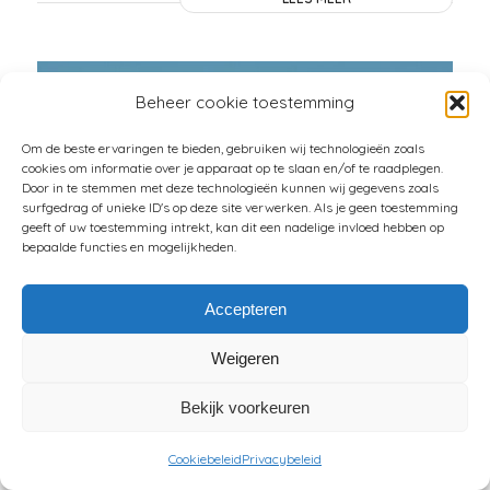
Beheer cookie toestemming
Om de beste ervaringen te bieden, gebruiken wij technologieën zoals
cookies om informatie over je apparaat op te slaan en/of te raadplegen.
Door in te stemmen met deze technologieën kunnen wij gegevens zoals
surfgedrag of unieke ID's op deze site verwerken. Als je geen toestemming
geeft of uw toestemming intrekt, kan dit een nadelige invloed hebben op
bepaalde functies en mogelijkheden.
Accepteren
OVER VENTILEREN
Weigeren
GESPROKEN
Bekijk voorkeuren
/
/
7 JANUARI 2020
0 REACTIES
DOOR
FELICE VEENMAN
Cookiebeleid
Privacybeleid
ventileren het is iets waar je weinig aan denkt