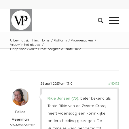
U bevindt zich hier:
Home
/
Platform
/
Vrouwenzaken
/
Vrouw in het nieuws
/
Lintje voor Zwarte Cross-boegbeeld Tante Rikie
26 april 2023 om 13:10
#180172
Rikie Jansen (73),
beter bekend als
Tante Rikie van de Zwarte Cross,
Felice
heeft woensdag een koninklijke
Veenman
onderscheiding gekregen. De
Sleutelbeheerder
Hummelse werd benoemd tot