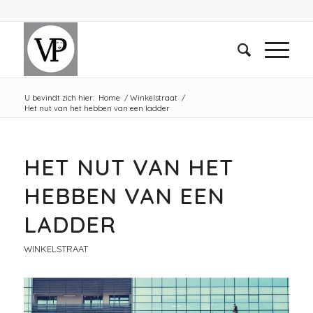
U bevindt zich hier:
Home
/
Winkelstraat
/
Het nut van het hebben van een ladder
HET NUT VAN HET
HEBBEN VAN EEN
LADDER
WINKELSTRAAT