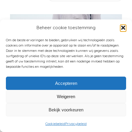
Beheer cookie toestemming
Om de beste ervaringen te bieden, gebruiken wij technologieën zoals
cookies om informatie over je apparaat op te slaan en/of te raadplegen.
Door in te stemmen met deze technologieën kunnen wij gegevens zoals
surfgedrag of unieke ID's op deze site verwerken. Als je geen toestemming
geeft of uw toestemming intrekt, kan dit een nadelige invloed hebben op
bepaalde functies en mogelijkheden.
Accepteren
DIE GOEDE OUWE
Weigeren
SPIJKERBROEK
Bekijk voorkeuren
/
/
13 FEBRUARI 2021
9 REACTIES
DOOR
FELICE VEENMAN
Cookiebeleid
Privacybeleid
Denkend aan mijn spijkerbroek zie ik een