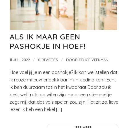
ALS IK MAAR GEEN
PASHOKJE IN HOEF!
/
/
11 JULI 2022
0 REACTIES
DOOR
FELICE VEENMAN
Hoe voel jij je in een pashokje? Ik kan wel stellen dat
ik reuze milieuvriendelijk aan mijn kleding kom. Echt
ik ben duurzaam tot in het kwadraat.Daar zou ik
best wel trots op willen zijn: maar een stemmetje
zegt mij, dat dat vals spelen zou zijn. Het zit zo, lieve
lezer: ik heb een hekel […]
LEES MEER