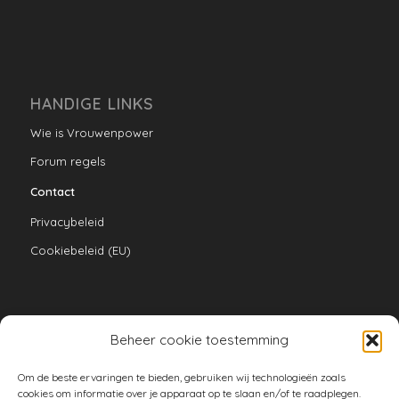
HANDIGE LINKS
Wie is Vrouwenpower
Forum regels
Contact
Privacybeleid
Cookiebeleid (EU)
Beheer cookie toestemming
VERZAMELINGEN
Om de beste ervaringen te bieden, gebruiken wij technologieën zoals
armoe keuken
cookies om informatie over je apparaat op te slaan en/of te raadplegen.