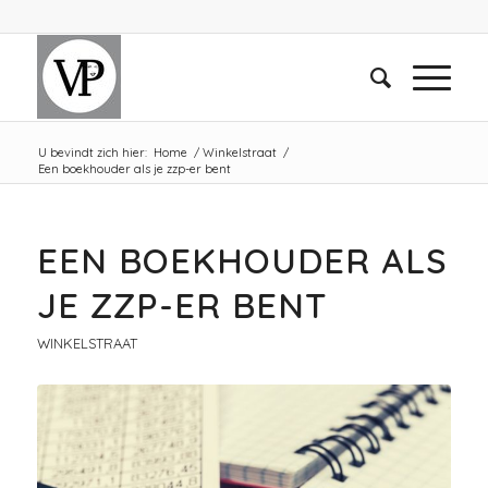
U bevindt zich hier:
Home
/
Winkelstraat
/
Een boekhouder als je zzp-er bent
EEN BOEKHOUDER ALS
JE ZZP-ER BENT
WINKELSTRAAT