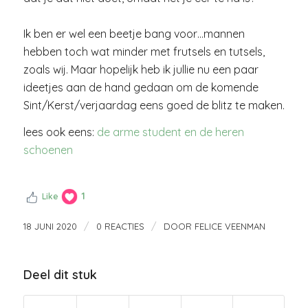
Ik ben er wel een beetje bang voor…mannen
hebben toch wat minder met frutsels en tutsels,
zoals wij. Maar hopelijk heb ik jullie nu een paar
ideetjes aan de hand gedaan om de komende
Sint/Kerst/verjaardag eens goed de blitz te maken.
lees ook eens:
de arme student en de heren
schoenen
1
Like
/
/
18 JUNI 2020
0 REACTIES
DOOR
FELICE VEENMAN
Deel dit stuk