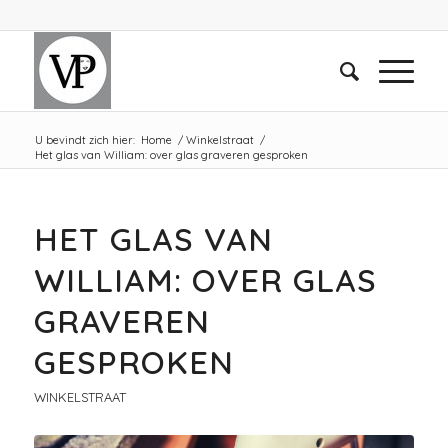
U bevindt zich hier:
Home
/
Winkelstraat
/
Het glas van William: over glas graveren gesproken
HET GLAS VAN
WILLIAM: OVER GLAS
GRAVEREN
GESPROKEN
WINKELSTRAAT