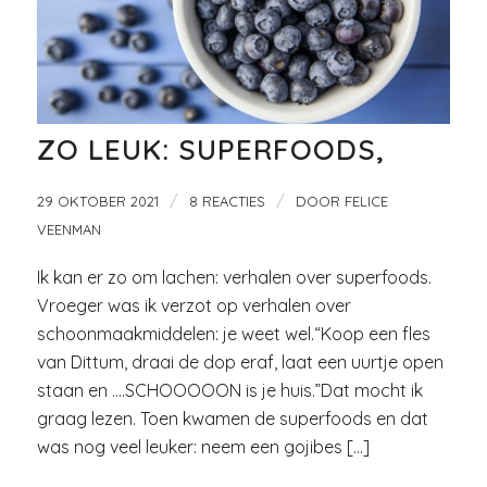
ZO LEUK: SUPERFOODS,
/
/
29 OKTOBER 2021
8 REACTIES
DOOR
FELICE
VEENMAN
Ik kan er zo om lachen: verhalen over superfoods.
Vroeger was ik verzot op verhalen over
schoonmaakmiddelen: je weet wel.“Koop een fles
van Dittum, draai de dop eraf, laat een uurtje open
staan en ….SCHOOOOON is je huis.”Dat mocht ik
graag lezen. Toen kwamen de superfoods en dat
was nog veel leuker: neem een gojibes […]