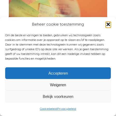
Beheer cookie toestemming
Om de beste ervaringen te bieden, gebruiken wij technologieën zoals
cookies om informatie over je apparaat op te slaan en/of te raadplegen.
Door in te stemmen met deze technologieën kunnen wij gegevens zoals
surfgedrag of unieke ID's op deze site verwerken. Als je geen toestemming
SPAAR JIJ BONNETJES ??
geeft of uw toestemming intrekt, kan dit een nadelige invloed hebben op
bepaalde functies en mogelijkheden.
/
/
10 SEPTEMBER 2020
13 REACTIES
DOOR
FELICE
VEENMAN
Accepteren
Wat zeg je als iemand vraagt: “spaar jij bonnetjes?”
Weigeren
Wedden dat je zegt: “Hmmmm… nouuuuu….eeehhh
…jaaa” Maar wat als iemand je de logische
Bekijk voorkeuren
vervolgvraag zou stellen: “En doe jij ook wat met
die bonnetjes?? “ Je zou een tikkie rood worden en
Cookiebeleid
Privacybeleid
antwoorden: “Hmmmm..eeehh …nou ja…eigenlijk