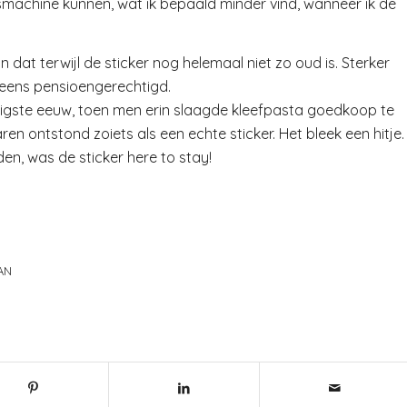
smachine kunnen, wat ik bepaald minder vind, wanneer ik de
n dat terwijl de sticker nog helemaal niet zo oud is. Sterker
t eens pensioengerechtigd.
tigste eeuw, toen men erin slaagde kleefpasta goedkoop te
en ontstond zoiets als een echte sticker. Het bleek een hitje.
en, was de sticker here to stay!
AN