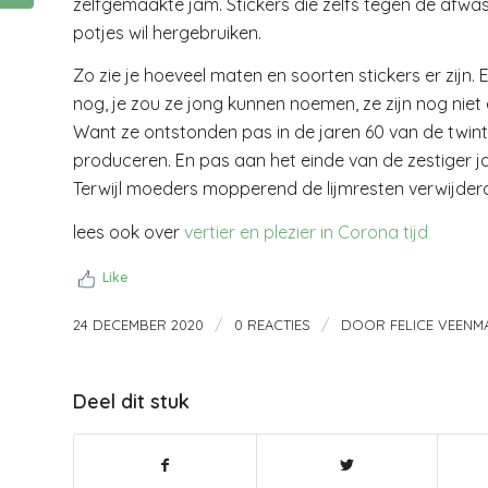
zelfgemaakte jam. Stickers die zelfs tegen de afwa
potjes wil hergebruiken.
Zo zie je hoeveel maten en soorten stickers er zijn. E
nog, je zou ze jong kunnen noemen, ze zijn nog nie
Want ze ontstonden pas in de jaren 60 van de twin
produceren. En pas aan het einde van de zestiger jar
Terwijl moeders mopperend de lijmresten verwijderd
lees ook over
vertier en plezier in Corona tijd
Like
/
/
24 DECEMBER 2020
0 REACTIES
DOOR
FELICE VEENM
Deel dit stuk