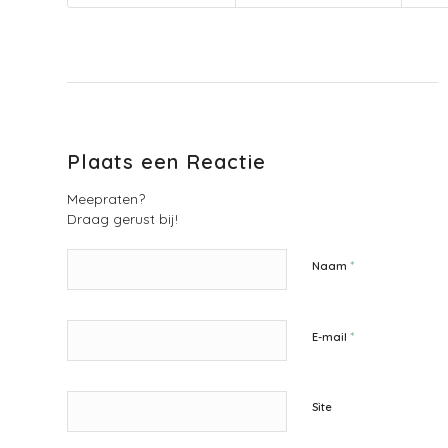
Plaats een Reactie
Meepraten?
Draag gerust bij!
*
Naam
*
E-mail
Site