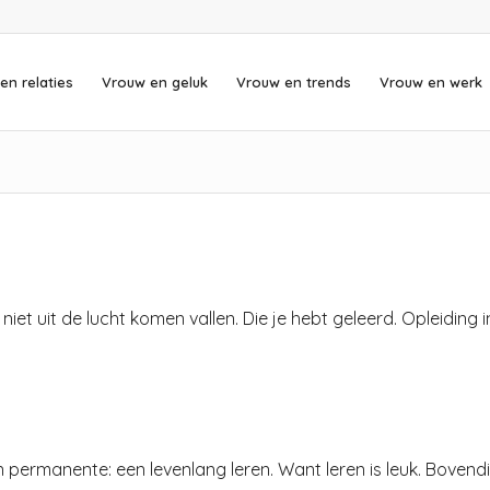
en relaties
Vrouw en geluk
Vrouw en trends
Vrouw en werk
et uit de lucht komen vallen. Die je hebt geleerd. Opleiding i
permanente: een levenlang leren. Want leren is leuk. Bovend