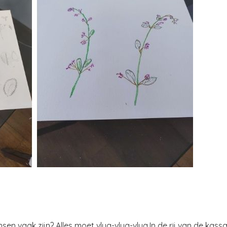
en vaak zijn? Alles moet vlug-vlug-vlug.In de rij van de kassa