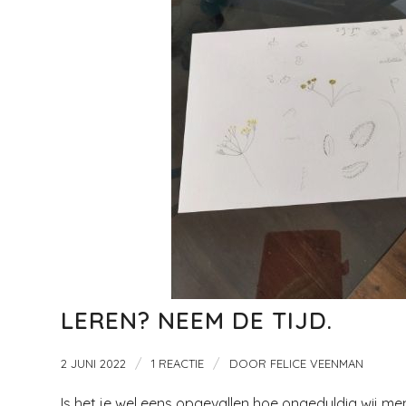
LEREN? NEEM DE TIJD.
/
/
2 JUNI 2022
1 REACTIE
DOOR
FELICE VEENMAN
Is het je wel eens opgevallen hoe ongeduldig wij mens