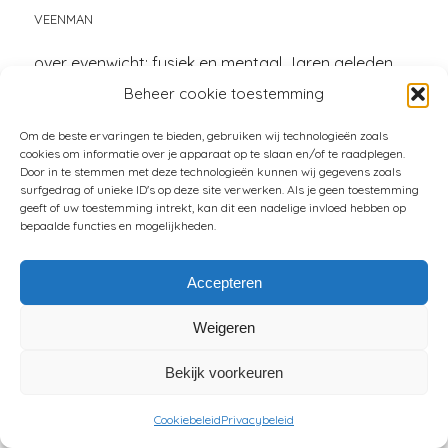
VEENMAN
over evenwicht: fysiek en mentaal Jaren geleden
keken manlief en ik naar uitzendingen over het
Beheer cookie toestemming
brein, van omroep Max. Wij behoorden, ook toen al,
Om de beste ervaringen te bieden, gebruiken wij technologieën zoals
tot de doelgroep, leeftijdsgewijs gesproken dan. En
cookies om informatie over je apparaat op te slaan en/of te raadplegen.
kom, wij willen ook wel eens doen of we ergens iets
Door in te stemmen met deze technologieën kunnen wij gegevens zoals
surfgedrag of unieke ID's op deze site verwerken. Als je geen toestemming
van af weten. Zonder dollen, het waren aan aantal
geeft of uw toestemming intrekt, kan dit een nadelige invloed hebben op
uitzendingen gewijd aan de […]
bepaalde functies en mogelijkheden.
Accepteren
LEES MEER
Weigeren
Bekijk voorkeuren
Cookiebeleid
Privacybeleid