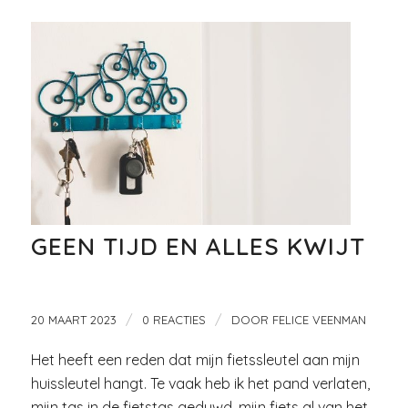
GEEN TIJD EN ALLES KWIJT
/
/
20 MAART 2023
0 REACTIES
DOOR
FELICE VEENMAN
Het heeft een reden dat mijn fietssleutel aan mijn
huissleutel hangt. Te vaak heb ik het pand verlaten,
mijn tas in de fietstas geduwd, mijn fiets al van het