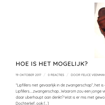
HOE IS HET MOGELIJK?
/
/
19 OKTOBER 2017
0 REACTIES
DOOR
FELICE VEENMA
“Lipfillers niet gevaarlijk in de zwangerschap”, het i
Lipfillers…..zwangerschap…Waarom zou een jonge vro
daar uberhaupt aan denkt? Wat is er mis met gewoon,
Dochterlief, ook […]