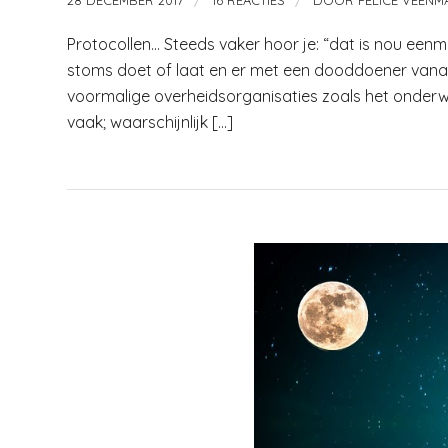
/
/
28 DECEMBER 2017
16 REACTIES
DOOR
FELICE VEENM
Protocollen… Steeds vaker hoor je: “dat is nou eenma
stoms doet of laat en er met een dooddoener vanaf w
voormalige overheidsorganisaties zoals het onderwijs
vaak; waarschijnlijk […]