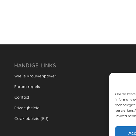
HANDIGE LINKS
Wie is Vrouwenpower
Forum regels
Om de beste 
Contact
informatie o
technologieë
Privacybeleid
verwerken. A
invloed hebb
Cookiebeleid (EU)
Acc