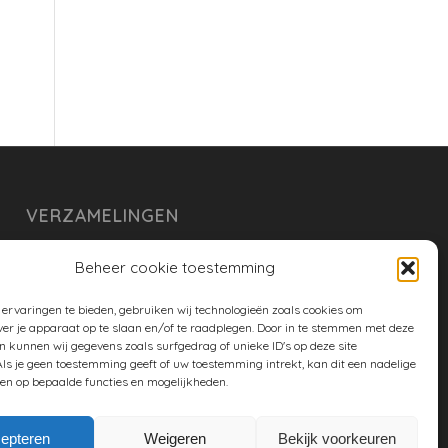
VERZAMELINGEN
armoe keuken
Beheer cookie toestemming
duurzaam
ervaringen te bieden, gebruiken wij technologieën zoals cookies om
huishouden
ver je apparaat op te slaan en/of te raadplegen. Door in te stemmen met deze
n kunnen wij gegevens zoals surfgedrag of unieke ID's op deze site
spreekwoorden en gezegden
ls je geen toestemming geeft of uw toestemming intrekt, kan dit een nadelige
en op bepaalde functies en mogelijkheden.
tuin
epteren
Weigeren
Bekijk voorkeuren