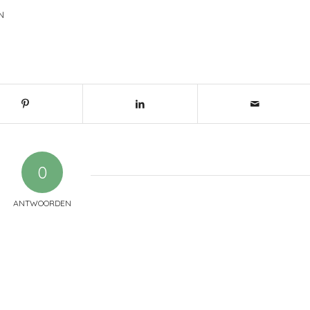
N
0
ANTWOORDEN