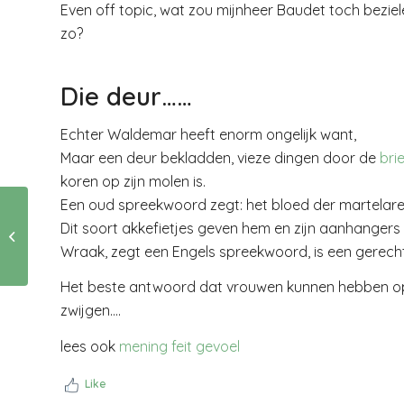
Even off topic, wat zou mijnheer Baudet toch bezielen
zo?
Die deur……
Echter Waldemar heeft enorm ongelijk want,
Maar een deur bekladden, vieze dingen door de
bri
koren op zijn molen is.
Een oud spreekwoord zegt: het bloed der martelaren
Dit soort akkefietjes geven hem en zijn aanhangers a
Soms heb ik last van
mijn Calimero.
Wraak, zegt een Engels spreekwoord, is een gerecht
Het beste antwoord dat vrouwen kunnen hebben op 
zwijgen….
lees ook
mening feit gevoel
Like