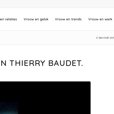
en relaties
Vrouw en geluk
Vrouw en trends
Vrouw en werk
U bevindt zich
N THIERRY BAUDET.