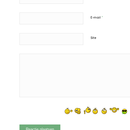
*
E-mail
Site