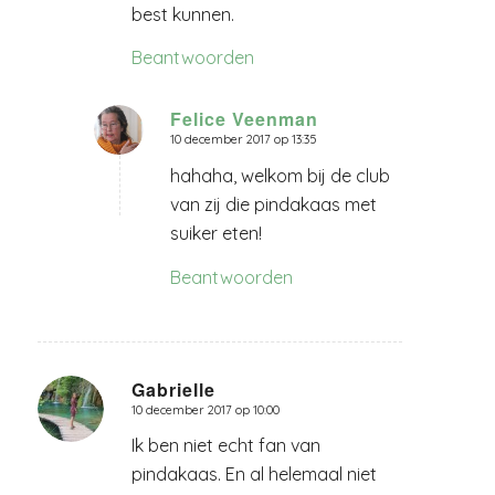
best kunnen.
Beantwoorden
Felice Veenman
10 december 2017 op 13:35
zegt:
hahaha, welkom bij de club
van zij die pindakaas met
suiker eten!
Beantwoorden
Gabrielle
10 december 2017 op 10:00
zegt:
Ik ben niet echt fan van
pindakaas. En al helemaal niet