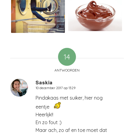
14
ANTWOORDEN
Saskia
10 december 2017 op 13:29
zegt:
Pindakaas met suiker, hier nog
eentje
Heerlijk!!
En zo fout :)
Maar ach, zo af en toe moet dat