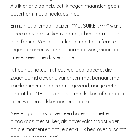
Als ik er drie op heb, eet ik negen maanden geen
boterham met pindakaas meer.
En nu niet allemaal roepen: “Met SUIKER????” want
pindakaas met suiker is namelijk heel normaal. In
mijn familie. Verder ben ik nog nooit een familie
tegengekomen waar het normaal was, maar dat
interesseert me dus echt niet.
Ik heb het natuurlijk heus wel geprobeerd, die
zogenaamd gewone varianten: met banaan, met
komkommer ( zogenaamd gezond, nou je eet het
omdat het NIET gezond is…) met kokos of sambal (
laten we eens lekker oosters doen)
Nee er gaat niks boven een boterhammetje
pindakaas met suiker, als onvervalst troost voer,
op die momenten dat je denkt: “ik heb over al sch**t