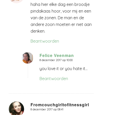
haha hier elke dag een broodje
pindakaas hoor, voor mij en een
van de zonen. De man en de
andere zoon moeten er niet aan
denken.
Beantwoorden
Felice Veenman
8 december 2017 op 10:00
zegt:
you love it or you hate it…
Beantwoorden
Fromcouchgirltofitnessgirl
8 december 2017 op 08:41
zegt: