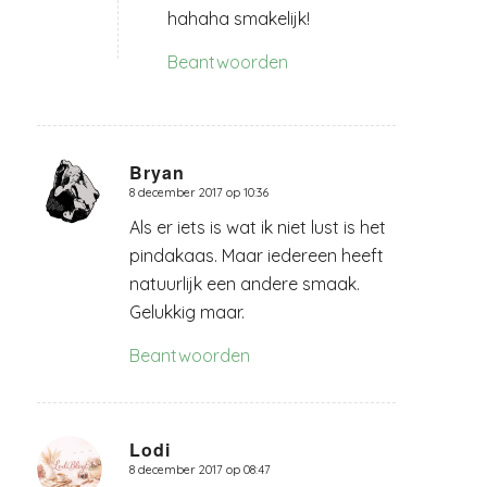
hahaha smakelijk!
Beantwoorden
Bryan
8 december 2017 op 10:36
zegt:
Als er iets is wat ik niet lust is het
pindakaas. Maar iedereen heeft
natuurlijk een andere smaak.
Gelukkig maar.
Beantwoorden
Lodi
8 december 2017 op 08:47
zegt: