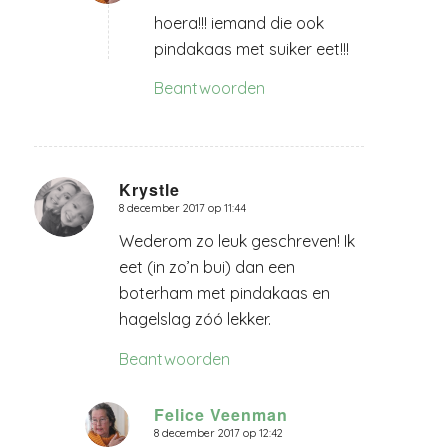
hoera!!! iemand die ook
pindakaas met suiker eet!!!
Beantwoorden
Krystle
8 december 2017 op 11:44
zegt:
Wederom zo leuk geschreven! Ik
eet (in zo’n bui) dan een
boterham met pindakaas en
hagelslag zóó lekker.
Beantwoorden
Felice Veenman
8 december 2017 op 12:42
zegt: