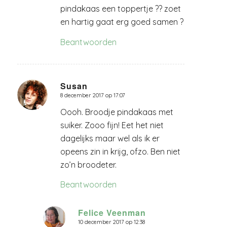
pindakaas een toppertje ?? zoet
en hartig gaat erg goed samen ?
Beantwoorden
Susan
8 december 2017 op 17:07
zegt:
Oooh. Broodje pindakaas met
suiker. Zooo fijn! Eet het niet
dagelijks maar wel als ik er
opeens zin in krijg, ofzo. Ben niet
zo’n broodeter.
Beantwoorden
Felice Veenman
10 december 2017 op 12:38
zegt: