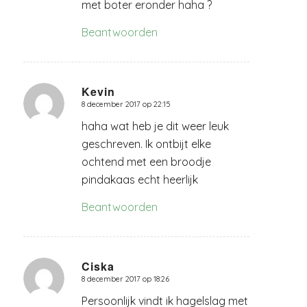
met boter eronder haha ?
Beantwoorden
Kevin
8 december 2017 op 22:15
zegt:
haha wat heb je dit weer leuk
geschreven. Ik ontbijt elke
ochtend met een broodje
pindakaas echt heerlijk
Beantwoorden
Ciska
8 december 2017 op 18:26
zegt:
Persoonlijk vindt ik hagelslag met