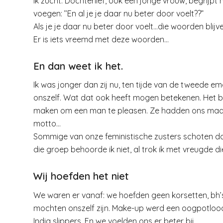
Ik zucht. Dochterlief, ook een jonge vrouw, begrijpt
voegen: ’’En al je je daar nu beter door voelt??”
Als je je daar nu beter door voelt…die woorden blijv
Er is iets vreemd met deze woorden…
En dan weet ik het.
Ik was jonger dan zij nu, ten tijde van de tweede em
onszelf. Wat dat ook heeft mogen betekenen. Het be
maken om een man te pleasen. Ze hadden ons maar 
motto…
Sommige van onze feministische zusters schoten daa
die groep behoorde ik niet, al trok ik met vreugde d
Wij hoefden het niet
We waren er vanaf: we hoefden geen korsetten, b
mochten onszelf zijn. Make-up werd een oogpotlood
India slippers. En we voelden ons er beter bij.