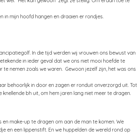
 het wel. “Het kan gewoon” zegt ze stellig. Om eraan toe te
en in mijn hoofd hangen en draaien er rondjes.
ancipatiegolf. In die tijd werden wij vrouwen ons bewust van
tekende in ieder geval dat we ons niet mooi hoefde te
te nemen zoals we waren. Gewoon jezelf zijn, het was ons
r behoorlijk in door en zagen er ronduit onverzorgd uit. Tot
ie knellende bh uit, om hem jaren lang niet meer te dragen.
h’s en make-up te dragen om aan de man te komen. We
je en een lippenstift. En we huppelden de wereld rond op