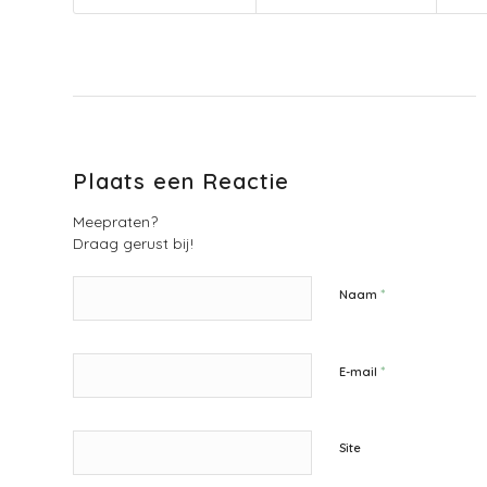
Plaats een Reactie
Meepraten?
Draag gerust bij!
*
Naam
*
E-mail
Site