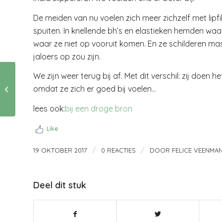
De meiden van nu voelen zich meer zichzelf met lipfil
spuiten. In knellende bh’s en elastieken hemden waar j
waar ze niet op vooruit komen. En ze schilderen 
jaloers op zou zijn.
WAT NOU? MANNEN
We zijn weer terug bij af. Met dit verschil: zij doen
DIE ZICH
omdat ze zich er goed bij voelen…
ACHTERGESTELD
VOELEN? door
lees ook:
bij een droge bron
BlogGerda
Like
/
/
19 OKTOBER 2017
0 REACTIES
DOOR
FELICE VEENMA
Deel dit stuk