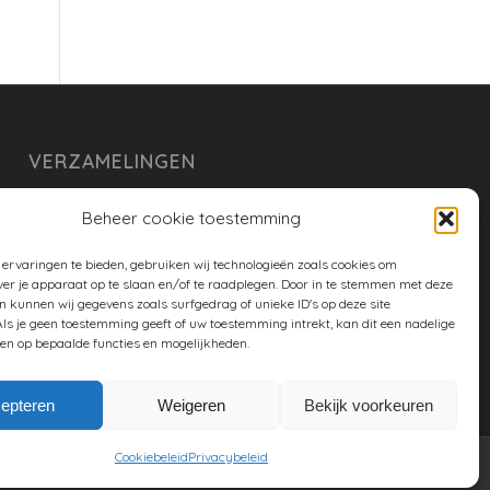
VERZAMELINGEN
armoe keuken
Beheer cookie toestemming
duurzaam
ervaringen te bieden, gebruiken wij technologieën zoals cookies om
huishouden
ver je apparaat op te slaan en/of te raadplegen. Door in te stemmen met deze
n kunnen wij gegevens zoals surfgedrag of unieke ID's op deze site
spreekwoorden en gezegden
ls je geen toestemming geeft of uw toestemming intrekt, kan dit een nadelige
en op bepaalde functies en mogelijkheden.
tuin
epteren
Weigeren
Bekijk voorkeuren
Cookiebeleid
Privacybeleid
Twitter
Facebook
Google+