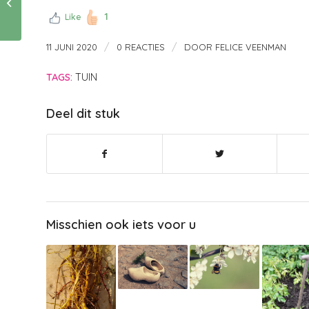
Duck bakt
1
pannenkoeken
Like
/
/
11 JUNI 2020
0 REACTIES
DOOR
FELICE VEENMAN
TAGS:
TUIN
Deel dit stuk
Misschien ook iets voor u