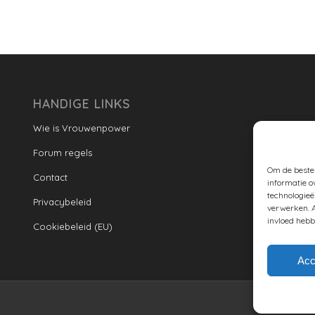
HANDIGE LINKS
Wie is Vrouwenpower
Forum regels
Om de beste 
Contact
informatie o
technologieë
Privacybeleid
verwerken. A
invloed hebb
Cookiebeleid (EU)
Acc