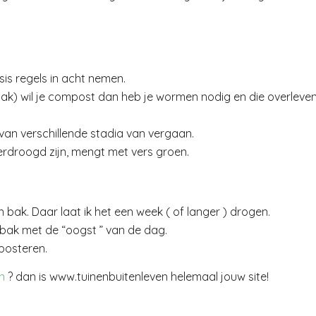
is regels in acht nemen.
bak) wil je compost dan heb je wormen nodig en die overleve
an verschillende stadia van vergaan.
erdroogd zijn, mengt met vers groen.
een bak. Daar laat ik het een week ( of langer ) drogen.
tbak met de “oogst ” van de dag.
posteren.
n
? dan is www.tuinenbuitenleven helemaal jouw site!