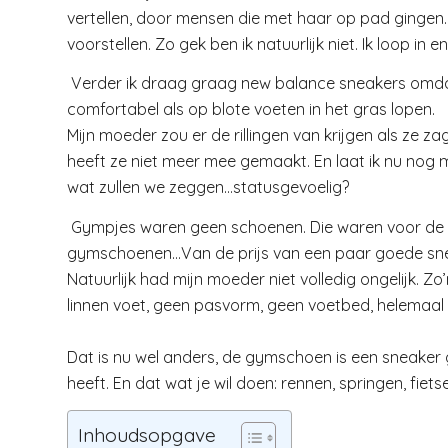
vertellen, door mensen die met haar op pad gingen.
voorstellen. Zo gek ben ik natuurlijk niet. Ik loop in 
Verder ik draag graag new balance sneakers omdat 
comfortabel als op blote voeten in het gras lopen.
Mijn moeder zou er de rillingen van krijgen als ze z
heeft ze niet meer mee gemaakt. En laat ik nu nog 
wat zullen we zeggen…statusgevoelig?
Gympjes waren geen schoenen. Die waren voor de g
gymschoenen…Van de prijs van een paar goede sne
Natuurlijk had mijn moeder niet volledig ongelijk.
linnen voet, geen pasvorm, geen voetbed, helemaal 
Dat is nu wel anders, de gymschoen is een sneake
heeft. En dat wat je wil doen: rennen, springen, fiet
Inhoudsopgave