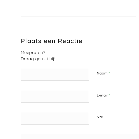
Plaats een Reactie
Meepraten?
Draag gerust bij!
*
Naam
*
E-mail
Site