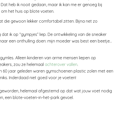
 Dat heb ik nooit gedaan, maar ik kan me er genoeg bij
en om het huis op blote voeten.
die gewoon lekker comfortabel zitten. Bijna net zo
ag dat ik op “gympjes” liep. De ontwikkeling van de sneaker
maar een onthulling doen: mijn moeder was best een beetje…
ymles. Alleen kinderen van arme mensen liepen op
akers, zou ze helemaal
achterover vallen
.
 Zo’n 60 jaar geleden waren gymschoenen plastic zolen met ee
niks. Inderdaad niet goed voor je voeten!
r geworden, helemaal afgestemd op dat wat jouw voet nodig
sen, een blote-voeten-in-het-park gevoel.