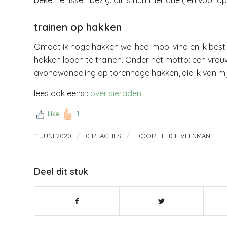
bekentenissen bezig: dit is nummer drie ( en voorlop
trainen op hakken
Omdat ik hoge hakken wel heel mooi vind en ik best 
hakken lopen te trainen. Onder het motto: een vrouw k
avondwandeling op torenhoge hakken, die ik van mi
lees ook eens :
over sieraden
1
Like
/
/
11 JUNI 2020
0 REACTIES
DOOR
FELICE VEENMAN
Deel dit stuk