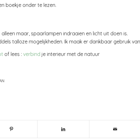
een boekje onder te lezen.
alleen maar, spaarlampen indraaien en licht uit doen is.
ddels talloze mogelijkheden. Ik maak er dankbaar gebruik van
ot
of lees :
verbind
je interieur met de natuur
AN