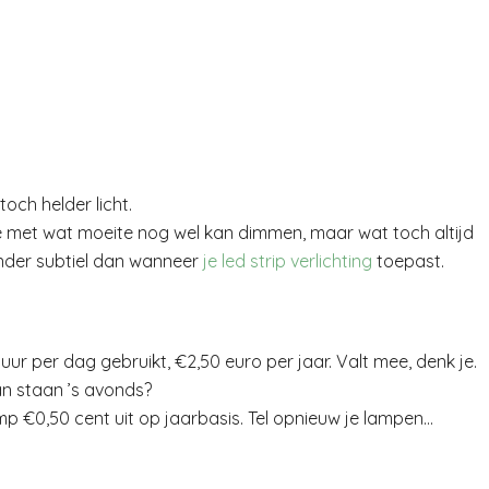
och helder licht.
e met wat moeite nog wel kan dimmen, maar wat toch altijd
inder subtiel dan wanneer
je led strip verlichting
toepast.
r per dag gebruikt, €2,50 euro per jaar. Valt mee, denk je.
an staan ’s avonds?
p €0,50 cent uit op jaarbasis. Tel opnieuw je lampen…