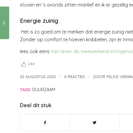
stoven en ’s avonds zitten manlief en ik er gezellig 
Van twee
Energie zuinig
walletjes….met een
vriendin op
Het is zo goed om te merken dat energie zuinig niet 
stadswandeling door
Amsterdam.
Zonder op comfort te hoeven knibbelen, zijn er inmi
lees ook eens
mijn leven als meewerkend echtgeno
Like
/
/
20 AUGUSTUS 2020
0 REACTIES
DOOR
FELICE VEENM
TAGS:
DUURZAAM
Deel dit stuk