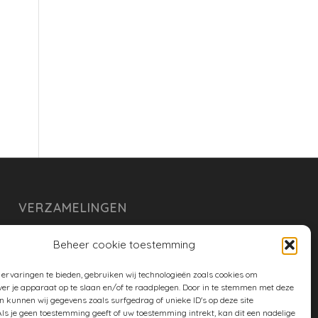
VERZAMELINGEN
armoe keuken
Beheer cookie toestemming
duurzaam
ervaringen te bieden, gebruiken wij technologieën zoals cookies om
huishouden
ver je apparaat op te slaan en/of te raadplegen. Door in te stemmen met deze
n kunnen wij gegevens zoals surfgedrag of unieke ID's op deze site
spreekwoorden en gezegden
ls je geen toestemming geeft of uw toestemming intrekt, kan dit een nadelige