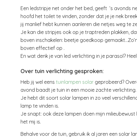
Een ledstripje net onder het bed, geeft ’s avonds ne
hoofd het toilet te vinden, zonder dat je je nek bre
jij manlief hebt kunnen aanleren die netjes weg te z
Je kan die stripjes ook op je traptreden plakken, dat 
boven inschakelen: beetje goedkoop gemaakt…Zo’n st
boven effectief op .
En wat denk je van led verlichting in je parasol? Heel 
Over tuin verlichting gesproken:
Heb jij wel eens
tuinlampen solar
geprobeerd? Overda
avond baadt je tuin in een mooie zachte verlichting.
Je hebt dit soort solar lampen in zo veel verschillend
lamp te vinden is.
Je snapt: ook deze lampen doen mijn milieubewust 
het mij is.
Behalve voor de tuin, gebruik ik al jaren een solar la