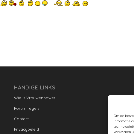
HANDIGE LINKS
Wie is Vrouwenpower
Forum regels
Om de beste 
Contact
informatie o
technologieë
Privacybeleid
verwerken. A