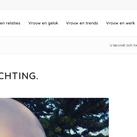
en relaties
Vrouw en geluk
Vrouw en trends
Vrouw en werk
U bevindt zich hi
CHTING.