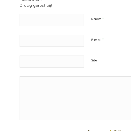
Draag gerust bij!
*
Naam
*
E-mail
Site