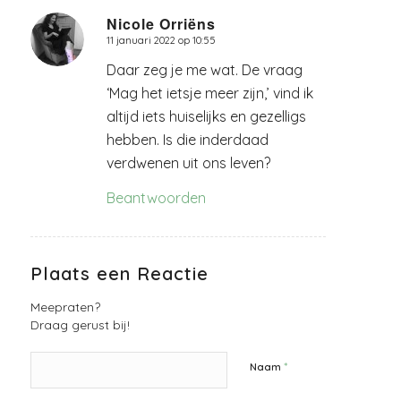
Nicole Orriëns
11 januari 2022 op 10:55
zegt:
Daar zeg je me wat. De vraag
‘Mag het ietsje meer zijn,’ vind ik
altijd iets huiselijks en gezelligs
hebben. Is die inderdaad
verdwenen uit ons leven?
Beantwoorden
Plaats een Reactie
Meepraten?
Draag gerust bij!
*
Naam