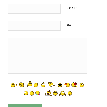
*
E-mail
Site