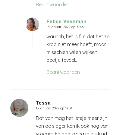
Beantwoorden
Felice Veenman
15 januari 2022 op 10:46
zegt:
wauhhh, het is fijn dat het zo
krap niet meer hoeft, maar
misschien willen wij een
beetje teveel..
Beantwoorden
Tessa
13 januari 2022 op 19:04
zegt:
Dat van mag het ietsje meer zijn
van de slager ken ik ook nog van
vroeger. En dan kreeg je als kind