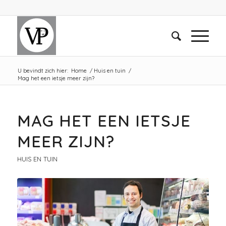
U bevindt zich hier:
Home
/
Huis en tuin
/
Mag het een ietsje meer zijn?
MAG HET EEN IETSJE
MEER ZIJN?
HUIS EN TUIN