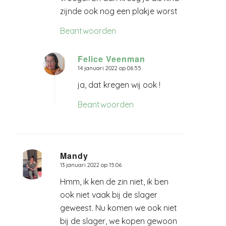
zijnde ook nog een plakje worst
Beantwoorden
Felice Veenman
14 januari 2022 op 06:55
zegt:
ja, dat kregen wij ook !
Beantwoorden
Mandy
13 januari 2022 op 15:06
zegt:
Hmm, ik ken de zin niet, ik ben
ook niet vaak bij de slager
geweest. Nu komen we ook niet
bij de slager, we kopen gewoon