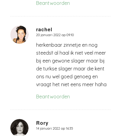
Beantwoorden
rachel
20 januari 2022 op 09:10
zegt:
herkenbaar zinnetje en nog
steeds!! al haal ik niet veel meer
bij een gewone slager maar bij
de turkse slager maar die kent
ons nu wel goed genoeg en
vraagt het niet eens meer haha
Beantwoorden
Rory
14 januari 2022 op 16:35
zegt: