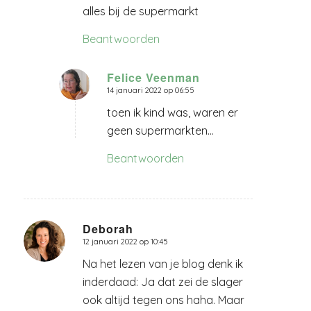
alles bij de supermarkt
Beantwoorden
Felice Veenman
14 januari 2022 op 06:55
zegt:
toen ik kind was, waren er
geen supermarkten…
Beantwoorden
Deborah
12 januari 2022 op 10:45
zegt:
Na het lezen van je blog denk ik
inderdaad: Ja dat zei de slager
ook altijd tegen ons haha. Maar