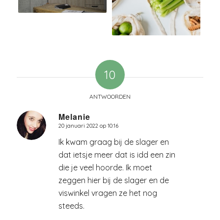
10
ANTWOORDEN
Melanie
20 januari 2022 op 10:16
zegt:
Ik kwam graag bij de slager en
dat ietsje meer dat is idd een zin
die je veel hoorde. Ik moet
zeggen hier bij de slager en de
viswinkel vragen ze het nog
steeds.