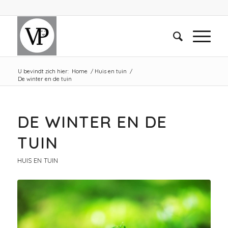
U bevindt zich hier:
Home
/
Huis en tuin
/
De winter en de tuin
DE WINTER EN DE
TUIN
HUIS EN TUIN