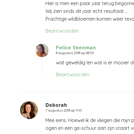
Hier is men een paar jaar terug begonn
Wij zien sinds dit jaar echt resultaat …
Prachtige wildbloemen komen weer tevoo
Beantwoorden
Felice Veenman
8 augustus 2018 op 08:59
zegt:
wat geweldig !en wat is er mooier 
Beantwoorden
Deborah
7 augustus 2018 op 11:41
zegt:
Mee eens. Hoewel ik de vliegen die mijn
ogen en een ge-schuur aan zijn staart van 