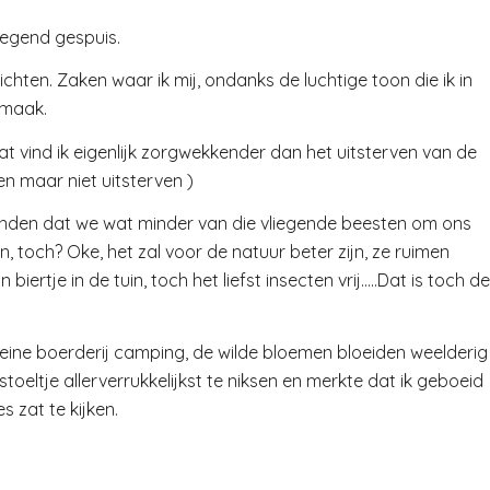
iegend gespuis.
hten. Zaken waar ik mij, ondanks de luchtige toon die ik in
 maak.
at vind ik eigenlijk zorgwekkender dan het uitsterven van de
n maar niet uitsterven )
vinden dat we wat minder van die vliegende beesten om ons
n, toch? Oke, het zal voor de natuur beter zijn, ze ruimen
iertje in de tuin, toch het liefst insecten vrij…..Dat is toch de
leine boerderij camping, de wilde bloemen bloeiden weelderig
toeltje allerverrukkelijkst te niksen en merkte dat ik geboeid
 zat te kijken.