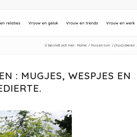
en relaties
Vrouw en geluk
Vrouw en trends
Vrouw en werk
U bevindt zich hier:
Home
/
Huis en tuin
/
(huis) dieren
EN : MUGJES, WESPJES EN
DIERTE.