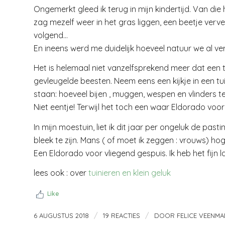
Ongemerkt gleed ik terug in mijn kindertijd. Van die
zag mezelf weer in het gras liggen, een beetje verve
volgend…
En ineens werd me duidelijk hoeveel natuur we al ver
Het is helemaal niet vanzelfsprekend meer dat een tu
gevleugelde beesten. Neem eens een kijkje in een t
staan: hoeveel bijen , muggen, wespen en vlinders te
Niet eentje! Terwijl het toch een waar Eldorado voor
In mijn moestuin, liet ik dit jaar per ongeluk de pa
bleek te zijn. Mans ( of moet ik zeggen : vrouws) ho
Een Eldorado voor vliegend gespuis. Ik heb het fijn l
lees ook : over
tuinieren en klein geluk
Like
/
/
6 AUGUSTUS 2018
19 REACTIES
DOOR
FELICE VEENMA