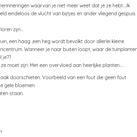
 herinneringen waarvan je niet meer weet dat je ze hebt….Ik
eld eindeloos de vlucht van bijtjes en ander vliegend gespuis
loren zijn…
in, een haag ,een heg wordt bevolkt door allerlei kleine
uincentrum. Wanneer je naar buiten loopt, waar de tuinplante
l je??
 ze moet zijn. Met een overvloed aan heerlijke planten….
stinaak doorschieten. Voorbeeld van een fout die geen fout
ge gele bloemen.
aten staan.
N