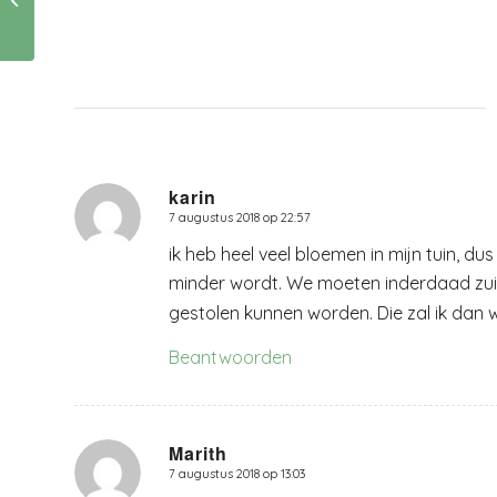
begrafenissen
karin
7 augustus 2018 op 22:57
zegt:
ik heb heel veel bloemen in mijn tuin, dus
minder wordt. We moeten inderdaad zuin
gestolen kunnen worden. Die zal ik dan 
Beantwoorden
Marith
7 augustus 2018 op 13:03
zegt: