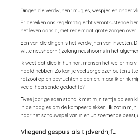
Dingen die verdwijnen : mugjes, wespjes en ander vl
Er bereiken ons regelmatig echt verontrustende beric
het leven aansla, met regelmaat grote zorgen over
Een van die dingen is het verdwijnen van insecten. D
witte neushoorn ( zolang neushoorns in het algemee
Ik weet dat diep in hun hart mensen het wel prima 
hoofd hebben. Zo kan je veel zorgelozer buiten zitte
rotzooi op en bevruchten bloemen, maar ik drink mijn b
veelal heersende gedachte?
Twee jaar geleden stond ik met mijn tentje op een k
in de haagjes om de kampeerplekken. Ik zat in mijn s
naar het schouwspel van in en uit zoemende beestjes
Vliegend gespuis als tijdverdrijf…