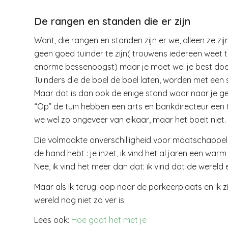
De rangen en standen die er zijn
Want, die rangen en standen zijn er we, alleen ze zijn
geen goed tuinder te zijn( trouwens iedereen weet t
enorme bessenoogst) maar je moet wel je best doe
Tuinders die de boel de boel laten, worden met ee
Maar dat is dan ook de enige stand waar naar je g
“Op” de tuin hebben een arts en bankdirecteur een 
we wel zo ongeveer van elkaar, maar het boeit niet.
Die volmaakte onverschilligheid voor maatschappeli
de hand hebt : je inzet, ik vind het al jaren een warm
Nee, ik vind het meer dan dat: ik vind dat de werel
Maar als ik terug loop naar de parkeerplaats en ik zi
wereld nog niet zo ver is
Lees ook:
Hoe gaat het met je