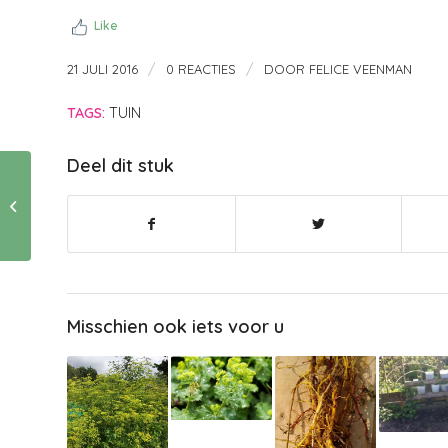
Like
/
/
21 JULI 2016
0 REACTIES
DOOR
FELICE VEENMAN
TAGS:
TUIN
Deel dit stuk
Inspiratie voor binnen
en buiten zonwering
Misschien ook iets voor u