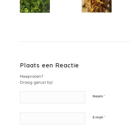
Plaats een Reactie
Meepraten?
Draag gerust bij!
*
Naam
*
E-mail