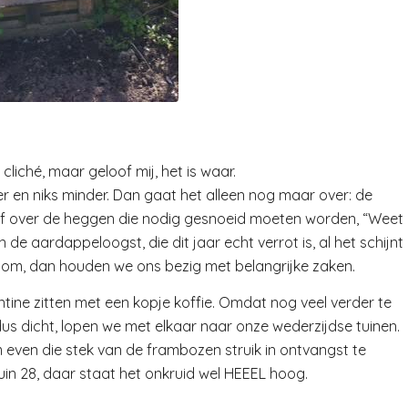
n cliché, maar geloof mij, het is waar.
eer en niks minder. Dan gaat het alleen nog maar over: de
. Of over de heggen die nodig gesnoeid moeten worden, “Weet
 de aardappeloogst, die dit jaar echt verrot is, al het schijnt
rtom, dan houden we ons bezig met belangrijke zaken.
tine zitten met een kopje koffie. Omdat nog veel verder te
dus dicht, lopen we met elkaar naar onze wederzijdse tuinen.
m even die stek van de frambozen struik in ontvangst te
uin 28, daar staat het onkruid wel HEEEL hoog.