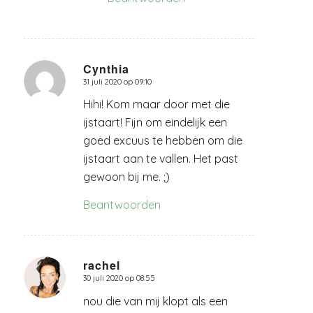
Cynthia
31 juli 2020 op 09:10
zegt:
Hihi! Kom maar door met die
ijstaart! Fijn om eindelijk een
goed excuus te hebben om die
ijstaart aan te vallen. Het past
gewoon bij me. ;)
Beantwoorden
rachel
30 juli 2020 op 08:55
zegt:
nou die van mij klopt als een