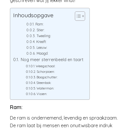
geschreven wat jij lekker vindt!
Inhoudsopgave
Ram:
Stier:
Tweeling:
Kreeft:
Leeuw:
Maagd:
Nog meer sterrenbeeld en taart
Weegschaal:
Schorpioen:
Boogschutter:
Steenbok:
Waterman:
Vissen:
Ram:
De ram is ondernemend, levendig en spraakzaam.
De ram laat bij mensen een onuitwisbare indruk