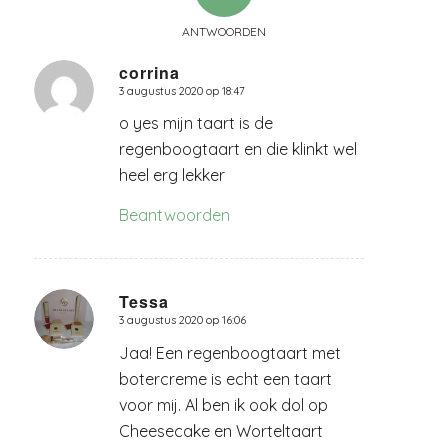
ANTWOORDEN
corrina
3 augustus 2020 op 18:47
zegt:
o yes mijn taart is de
regenboogtaart en die klinkt wel
heel erg lekker
Beantwoorden
Tessa
3 augustus 2020 op 16:06
zegt:
Jaa! Een regenboogtaart met
botercreme is echt een taart
voor mij. Al ben ik ook dol op
Cheesecake en Worteltaart