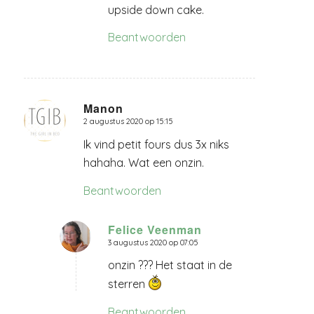
upside down cake.
Beantwoorden
Manon
2 augustus 2020 op 15:15
zegt:
Ik vind petit fours dus 3x niks
hahaha. Wat een onzin.
Beantwoorden
Felice Veenman
3 augustus 2020 op 07:05
zegt:
onzin ??? Het staat in de
sterren
Beantwoorden