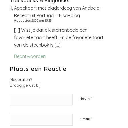
Trackbacks & Pingbacks
Appeltaart met bladerdeeg van Anabela -
Recept uit Portugal – ElsaRblog
9 augustus 2020 om 15:33
[…] Wist je dat elk sterrenbeeld een
favoriete taart heeft. En de favoriete taart
van de steenbok is […]
Beantwoorden
Plaats een Reactie
Meepraten?
Draag gerust bij!
*
Naam
*
E-mail