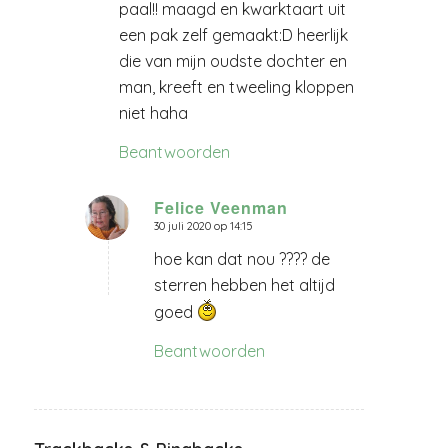
paal!! maagd en kwarktaart uit
een pak zelf gemaakt:D heerlijk
die van mijn oudste dochter en
man, kreeft en tweeling kloppen
niet haha
Beantwoorden
Felice Veenman
30 juli 2020 op 14:15
zegt:
hoe kan dat nou ???? de
sterren hebben het altijd
goed
Beantwoorden