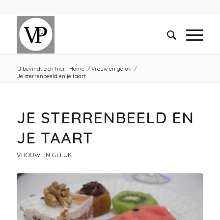
U bevindt zich hier:
Home
/
Vrouw en geluk
/
Je sterrenbeeld en je taart
schreef:
JE STERRENBEELD EN
JE TAART
VROUW EN GELUK