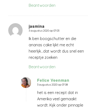
Beantwoorden
jasmina
3 augustus 2020 op 07:03
zegt:
Ik ben boogschutter en die
ananas cake lijkt me echt
heerlijk…dat wordt dus snel een
receptje zoeken
Beantwoorden
Felice Veenman
3 augustus 2020 op 07:08
zegt:
het is een recept dat in
Amerika veel gemaakt
wordt. Kijk onder pinnaple