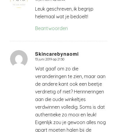
zegt:
Leuk geschreven, ik begrijp
helemaal wat je bedoelt!
Beantwoorden
Skincarebynaomi
13 juni 2019 op 21:30
zegt:
Wat gaaf om zo die
veranderingen te zien, maar aan
de andere kant ook een beetje
verdrietig of niet? Herinneringen
aan die oude winkeltjes
verdwinnen volledig. Soms is dat
authentieke zo mooi en leuk!
Eigenlijk zou je gewoon alles nog
apart moeten halen bij de