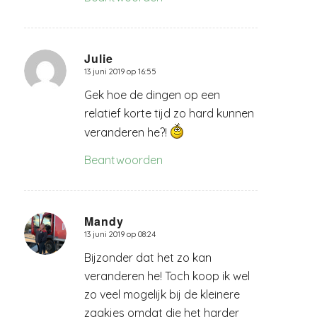
Julie
13 juni 2019 op 16:55
zegt:
Gek hoe de dingen op een
relatief korte tijd zo hard kunnen
veranderen he?!
Beantwoorden
Mandy
13 juni 2019 op 08:24
zegt:
Bijzonder dat het zo kan
veranderen he! Toch koop ik wel
zo veel mogelijk bij de kleinere
zaakjes omdat die het harder