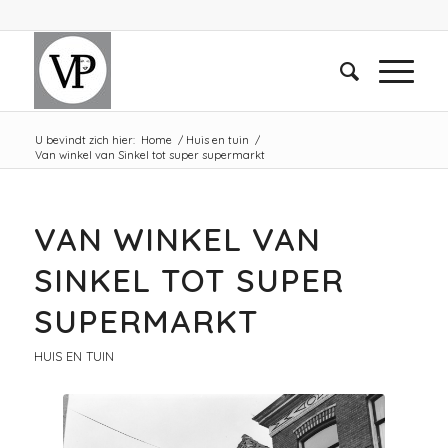
U bevindt zich hier:
Home
/
Huis en tuin
/
Van winkel van Sinkel tot super supermarkt
VAN WINKEL VAN
SINKEL TOT SUPER
SUPERMARKT
HUIS EN TUIN