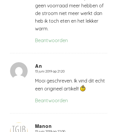
geen voorraad meer hebben of
de stroom niet meer werkt dan
heb ik toch eten en het lekker
warm.
Beantwoorden
An
13 juni 2019 op 21:20
zegt:
Mooi geschreven. Ik vind dit echt
een origineel artikel!!
Beantwoorden
Manon
13 juni 2019 op 22:00