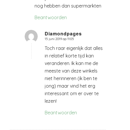
nog hebben dan supermarkten
Beantwoorden
Diamondpages
15 juni 2019 op 11:05
zegt:
Toch raar eigenlijk dat alles
in relatief korte tijd kan
veranderen. Ik kan me de
meeste van deze winkels
niet herinneren (ik ben te
jong) maar vind het erg
interessant om er over te
lezen!
Beantwoorden