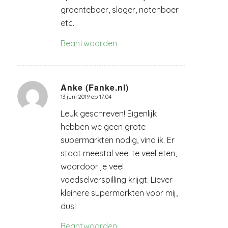
groenteboer, slager, notenboer
etc.
Beantwoorden
Anke (Fanke.nl)
13 juni 2019 op 17:04
zegt:
Leuk geschreven! Eigenlijk
hebben we geen grote
supermarkten nodig, vind ik. Er
staat meestal veel te veel eten,
waardoor je veel
voedselverspilling krijgt. Liever
kleinere supermarkten voor mij,
dus!
Beantwoorden