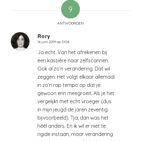
9
ANTWOORDEN
Rory
16 juni 2019 op 21:04
zegt:
Ja echt. Van het afrekenen bij
een kassière naar zelfscannen.
Ook al zo’n verandering. Dat wil
zeggen. Het volgt elkaar allemaal
in zo’n rap tempo op dat je
gewoon erin meegroeit. Als je het
vergelijkt met echt vroeger (dus
in mijn jeugd de jaren zeventig
bijvoorbeeld). Tja, dan was het
héél anders. En ik wil er niet te
rigide instaan, maar verandering