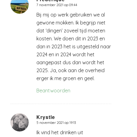
7 november 2021 op 09:44
zegt:
Bij mij op werk gebruiken we al
gewone mokken. Ik begrijp niet
dat ‘dingen’ zoveel tijd moeten
kosten. We doen dit in 2023 en
dan in 2023 het is uitgesteld naar
2024 en in 2024 wordt het
aangepast dus dan wordt het
2025. Ja, ook aan de overheid
erger ik me groen en geel.
Beantwoorden
Krystle
5 november 2021 op 19:13
zegt:
Ik vind het drinken uit