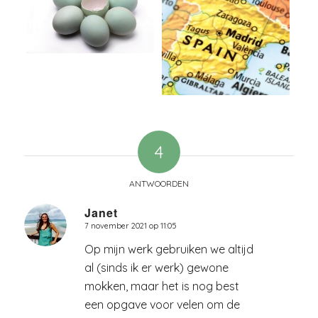
4
ANTWOORDEN
Janet
7 november 2021 op 11:05
zegt:
Op mijn werk gebruiken we altijd
al (sinds ik er werk) gewone
mokken, maar het is nog best
een opgave voor velen om de