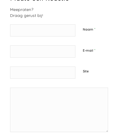
Meepraten?
Draag gerust bij!
*
Naam
*
E-mail
Site