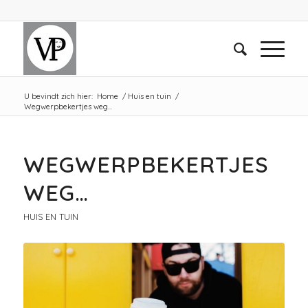
U bevindt zich hier:
Home
/
Huis en tuin
/
Wegwerpbekertjes weg…
WEGWERPBEKERTJES
WEG…
HUIS EN TUIN