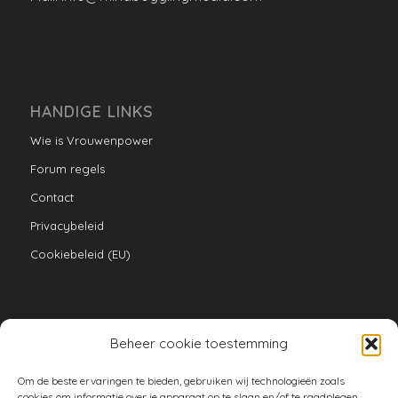
HANDIGE LINKS
Wie is Vrouwenpower
Forum regels
Contact
Privacybeleid
Cookiebeleid (EU)
Beheer cookie toestemming
VERZAMELINGEN
Om de beste ervaringen te bieden, gebruiken wij technologieën zoals
armoe keuken
cookies om informatie over je apparaat op te slaan en/of te raadplegen.