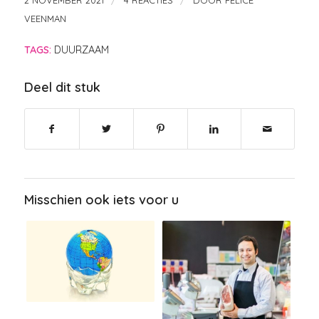
/
/
2 NOVEMBER 2021
4 REACTIES
DOOR
FELICE
VEENMAN
TAGS:
DUURZAAM
Deel dit stuk
Misschien ook iets voor u