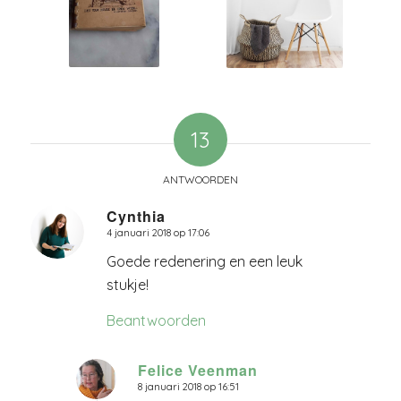
13
ANTWOORDEN
Cynthia
4 januari 2018 op 17:06
zegt:
Goede redenering en een leuk
stukje!
Beantwoorden
Felice Veenman
8 januari 2018 op 16:51
zegt: