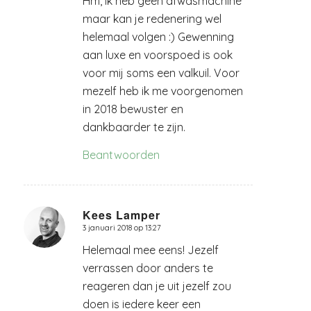
Hm, ik heb geen afwasmachine
maar kan je redenering wel
helemaal volgen :) Gewenning
aan luxe en voorspoed is ook
voor mij soms een valkuil. Voor
mezelf heb ik me voorgenomen
in 2018 bewuster en
dankbaarder te zijn.
Beantwoorden
Kees Lamper
3 januari 2018 op 13:27
zegt:
Helemaal mee eens! Jezelf
verrassen door anders te
reageren dan je uit jezelf zou
doen is iedere keer een