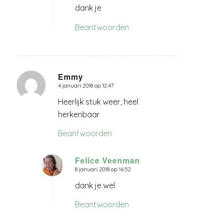
dank je
Beantwoorden
Emmy
4 januari 2018 op 12:47
zegt:
Heerlijk stuk weer, heel
herkenbaar
Beantwoorden
Felice Veenman
8 januari 2018 op 16:52
zegt:
dank je wel
Beantwoorden