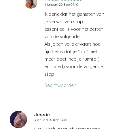
4 januari 2018 op 09:40
zegt:
Ik denk dat het genieten van
je verworven stap
essentieel is voor het zetten
van de volgende…
Als je ten volle ervaart hoe
fijn het is dat je “dat” niet
meer doet, heb je ruimte (
en moed) voor de volgende
stap
Beantwoorden
Jessie
3 januari 2018 op 13:35
zegt: