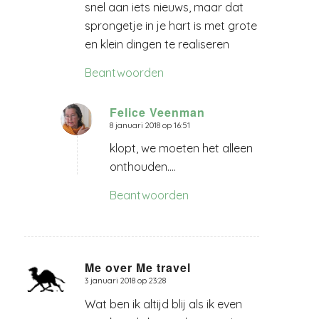
snel aan iets nieuws, maar dat
sprongetje in je hart is met grote
en klein dingen te realiseren
Beantwoorden
Felice Veenman
8 januari 2018 op 16:51
zegt:
klopt, we moeten het alleen
onthouden….
Beantwoorden
Me over Me travel
3 januari 2018 op 23:28
zegt:
Wat ben ik altijd blij als ik even