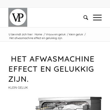
U bevindt zich hier:
Home
/
Vrouw en geluk
/
klein geluk
/
Het afwasmachine effect en gelukkig zijn.
HET AFWASMACHINE
EFFECT EN GELUKKIG
ZIJN.
KLEIN GELUK