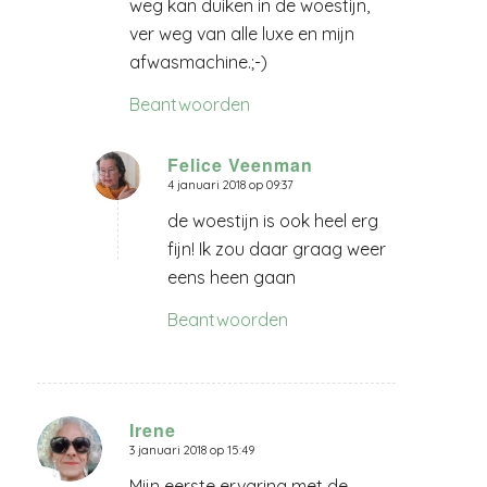
weg kan duiken in de woestijn,
ver weg van alle luxe en mijn
afwasmachine.;-)
Beantwoorden
Felice Veenman
4 januari 2018 op 09:37
zegt:
de woestijn is ook heel erg
fijn! Ik zou daar graag weer
eens heen gaan
Beantwoorden
Irene
3 januari 2018 op 15:49
zegt:
Mijn eerste ervaring met de