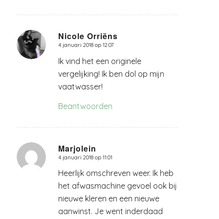
Nicole Orriëns
4 januari 2018 op 12:07
zegt:
Ik vind het een originele
vergelijking! Ik ben dol op mijn
vaatwasser!
Beantwoorden
Marjolein
4 januari 2018 op 11:01
zegt:
Heerlijk omschreven weer. Ik heb
het afwasmachine gevoel ook bij
nieuwe kleren en een nieuwe
aanwinst. Je went inderdaad