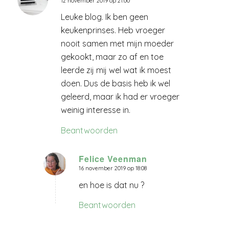
12 november 2019 op 21:00
zegt:
Leuke blog. Ik ben geen
keukenprinses. Heb vroeger
nooit samen met mijn moeder
gekookt, maar zo af en toe
leerde zij mij wel wat ik moest
doen. Dus de basis heb ik wel
geleerd, maar ik had er vroeger
weinig interesse in.
Beantwoorden
Felice Veenman
16 november 2019 op 18:08
zegt:
en hoe is dat nu ?
Beantwoorden