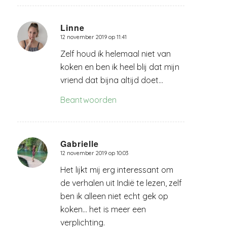
Linne
12 november 2019 op 11:41
zegt:
Zelf houd ik helemaal niet van
koken en ben ik heel blij dat mijn
vriend dat bijna altijd doet…
Beantwoorden
Gabrielle
12 november 2019 op 10:03
zegt:
Het lijkt mij erg interessant om
de verhalen uit Indië te lezen, zelf
ben ik alleen niet echt gek op
koken… het is meer een
verplichting.