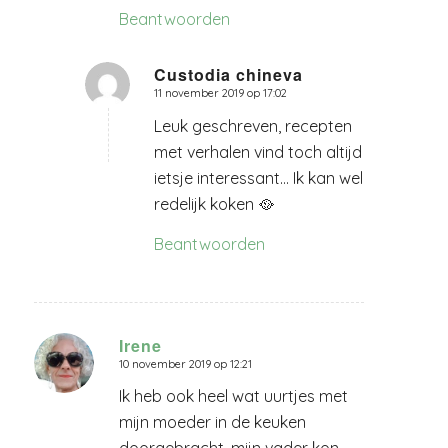
Beantwoorden
Custodia chineva
11 november 2019 op 17:02
zegt:
Leuk geschreven, recepten
met verhalen vind toch altijd
ietsje interessant… Ik kan wel
redelijk koken 🥘
Beantwoorden
Irene
10 november 2019 op 12:21
zegt:
Ik heb ook heel wat uurtjes met
mijn moeder in de keuken