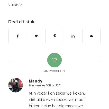
VEENMAN
Deel dit stuk
12
ANTWOORDEN
Mandy
16 november 2019 op 10:21
zegt:
Mijn vader kan zeker wel koken,
niet altijd even succesvol, maar
hij kan het in het algemeen wel!