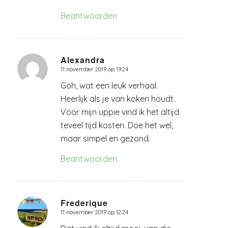
Beantwoorden
Alexandra
11 november 2019 op 19:24
zegt:
Goh, wat een leuk verhaal.
Heerlijk als je van koken houdt.
Voor mijn uppie vind ik het altijd
teveel tijd kosten. Doe het wel,
maar simpel en gezond.
Beantwoorden
Frederique
11 november 2019 op 12:24
zegt: