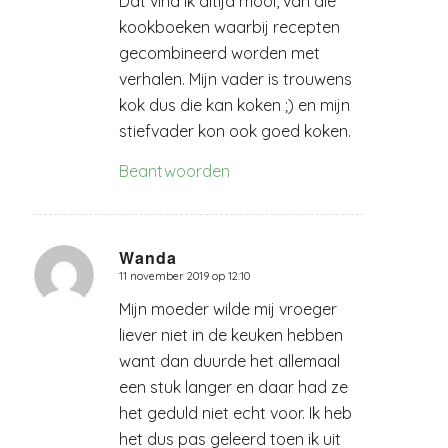
Dat vind ik altijd mooi, van die
kookboeken waarbij recepten
gecombineerd worden met
verhalen. Mijn vader is trouwens
kok dus die kan koken ;) en mijn
stiefvader kon ook goed koken.
Beantwoorden
Wanda
11 november 2019 op 12:10
zegt:
Mijn moeder wilde mij vroeger
liever niet in de keuken hebben
want dan duurde het allemaal
een stuk langer en daar had ze
het geduld niet echt voor. Ik heb
het dus pas geleerd toen ik uit