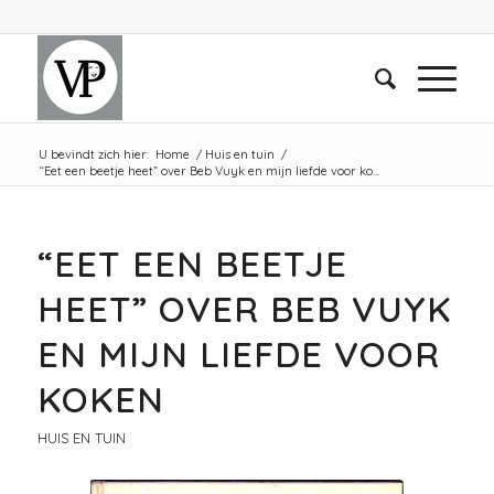
U bevindt zich hier:
Home
/
Huis en tuin
/
“Eet een beetje heet” over Beb Vuyk en mijn liefde voor ko...
“EET EEN BEETJE
HEET” OVER BEB VUYK
EN MIJN LIEFDE VOOR
KOKEN
HUIS EN TUIN