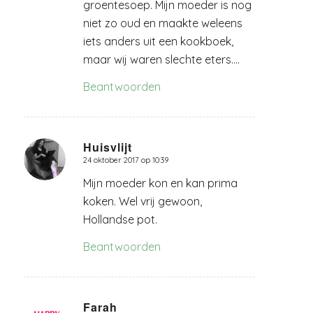
groentesoep. Mijn moeder is nog
niet zo oud en maakte weleens
iets anders uit een kookboek,
maar wij waren slechte eters….
Beantwoorden
Huisvlijt
24 oktober 2017 op 10:39
zegt:
Mijn moeder kon en kan prima
koken. Wel vrij gewoon,
Hollandse pot.
Beantwoorden
Farah