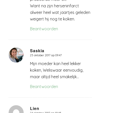
Want na zijn herseninfarct
alweer heel wat jaartjes geleden
weigert hij nog te koken.
Beantwoorden
Saskia
25 oktober 2017 op 09:47
zegt:
Mijn moeder kan heel lekker
koken, Weliswaar eenvoudig,
maar altijd heel smakelijk…
Beantwoorden
Lien