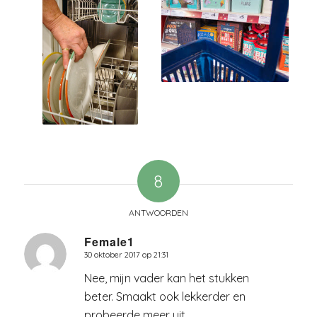
8
ANTWOORDEN
Female1
30 oktober 2017 op 21:31
zegt:
Nee, mijn vader kan het stukken
beter. Smaakt ook lekkerder en
probeerde meer uit.