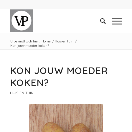
U bevindt zich hier:
Home
/
Huis en tuin
/
Kon jouw moeder koken?
KON JOUW MOEDER
KOKEN?
HUIS EN TUIN