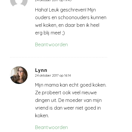
24 oktober 2017 op 19:45
zegt:
Haha! Leuk geschreven! Mijn
ouders en schoonouders kunnen
wel koken, en daar ben ik heel
erg blij mee! ;)
Beantwoorden
Lynn
24 oktober 2017 op 16:14
zegt:
Mijn mama kan echt goed koken.
Ze probeert ook veel nieuwe
dingen uit. De moeder van mijn
vriend is dan weer niet goed in
koken.
Beantwoorden