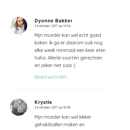
Dyonne Bakker
24 oktober 2017 op 14:56
zegt:
Mijn moeder kan wel echt goed
koken. Ik ga er daarom ook nog
elke week minimaal een keer eten
haha. Allerlei soorten gerechten
en zeker niet saai :)
Beantwoorden
Krystle
24 oktober 2017 op 10:58
zegt:
Mijn moeder kan wel lekker
gehaktballen maken en