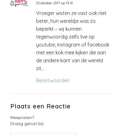
23 oktober 2017 op 15:41
zegt:
Vroeger wisten ze vast ook niet
beter, hun wereldje was zo
beperkt – wij kunnen
tegenwoordig zelfs live op
youtube, instagram of facebook
met een kok mee kijken die aan
de andere kant van de wereld
zit…
Beantwoorden
Plaats een Reactie
Meepraten?
Draag gerust bij!