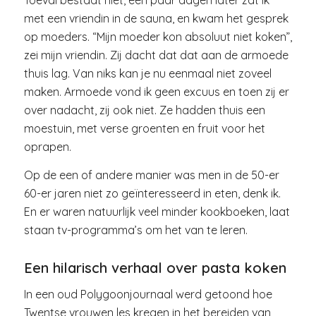
Toeval bestaat niet, een paar dagen later zat ik
met een vriendin in de sauna, en kwam het gesprek
op moeders. “Mijn moeder kon absoluut niet koken”,
zei mijn vriendin. Zij dacht dat dat aan de armoede
thuis lag. Van niks kan je nu eenmaal niet zoveel
maken. Armoede vond ik geen excuus en toen zij er
over nadacht, zij ook niet. Ze hadden thuis een
moestuin, met verse groenten en fruit voor het
oprapen.
Op de een of andere manier was men in de 50-er
60-er jaren niet zo geïnteresseerd in eten, denk ik.
En er waren natuurlijk veel minder kookboeken, laat
staan tv-programma’s om het van te leren.
Een hilarisch verhaal over pasta koken
In een oud Polygoonjournaal werd getoond hoe
Twentse vrouwen les kregen in het bereiden van