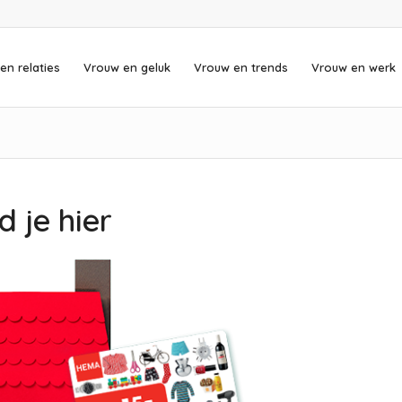
en relaties
Vrouw en geluk
Vrouw en trends
Vrouw en werk
d je hier