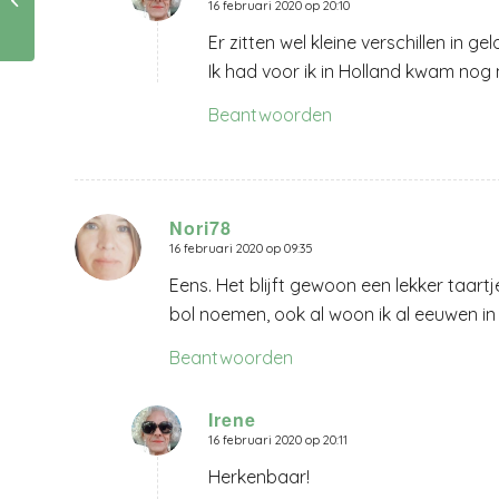
16 februari 2020 op 20:10
zegt:
de tijd tegenhouden?
Er zitten wel kleine verschillen in ge
Ik had voor ik in Holland kwam nog
Beantwoorden
Nori78
16 februari 2020 op 09:35
zegt:
Eens. Het blijft gewoon een lekker taart
bol noemen, ook al woon ik al eeuwen in
Beantwoorden
Irene
16 februari 2020 op 20:11
zegt:
Herkenbaar!