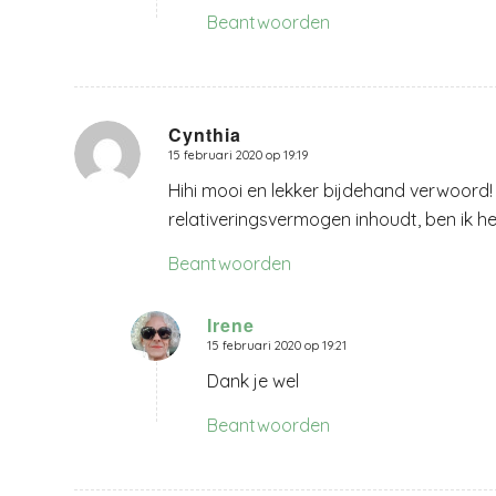
Beantwoorden
Cynthia
15 februari 2020 op 19:19
zegt:
Hihi mooi en lekker bijdehand verwoord! 
relativeringsvermogen inhoudt, ben ik h
Beantwoorden
Irene
15 februari 2020 op 19:21
zegt:
Dank je wel
Beantwoorden