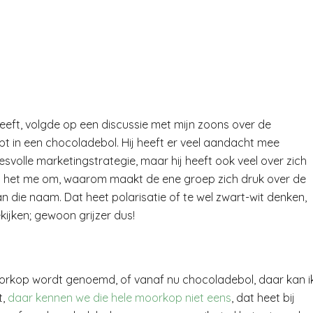
eeft, volgde op een discussie met mijn zoons over de
 in een chocoladebol. Hij heeft er veel aandacht mee
svolle marketingstrategie, maar hij heeft ook veel over zich
ng het me om, waarom maakt de ene groep zich druk over de
die naam. Dat heet polarisatie of te wel zwart-wit denken,
ijken; gewoon grijzer dus!
oorkop wordt genoemd, of vanaf nu chocoladebol, daar kan i
t,
daar kennen we die hele moorkop niet eens
, dat heet bij