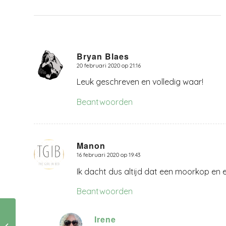
Bryan Blaes
20 februari 2020 op 21:16
zegt:
Leuk geschreven en volledig waar!
Beantwoorden
Manon
16 februari 2020 op 19:43
zegt:
Ik dacht dus altijd dat een moorkop en e
Beantwoorden
Irene
Andere tijden: kan je