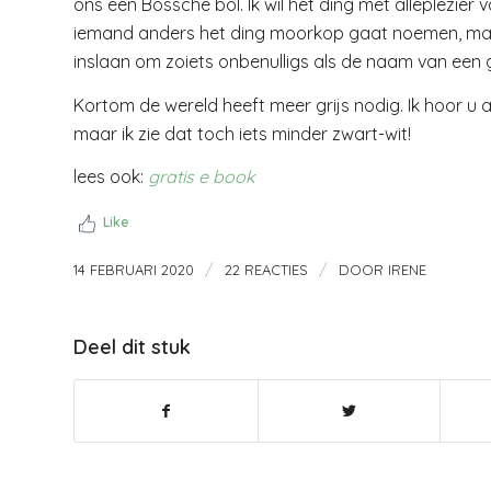
ons een Bossche bol. Ik wil het ding met alleplezie
iemand anders het ding moorkop gaat noemen, maar
inslaan om zoiets onbenulligs als de naam van een 
Kortom de wereld heeft meer grijs nodig. Ik hoor u a
maar ik zie dat toch iets minder zwart-wit!
lees ook:
gratis e book
Like
/
/
14 FEBRUARI 2020
22 REACTIES
DOOR
IRENE
Deel dit stuk