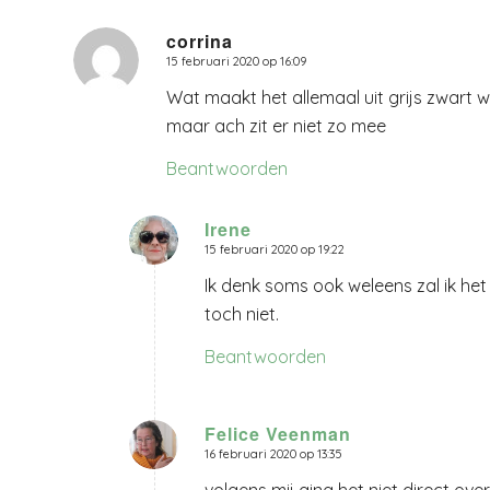
corrina
15 februari 2020 op 16:09
zegt:
Wat maakt het allemaal uit grijs zwart wit
maar ach zit er niet zo mee
Beantwoorden
Irene
15 februari 2020 op 19:22
zegt:
Ik denk soms ook weleens zal ik het
toch niet.
Beantwoorden
Felice Veenman
16 februari 2020 op 13:35
zegt: