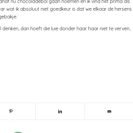
r vanaf nu chocoladebol gaan noemen en ik vind het prima als
 wat ik absoluut niet goedkeur is dat we elkaar de hersens
gebakje.
l denken, dan hoeft die luie donder haar haar niet te verven,