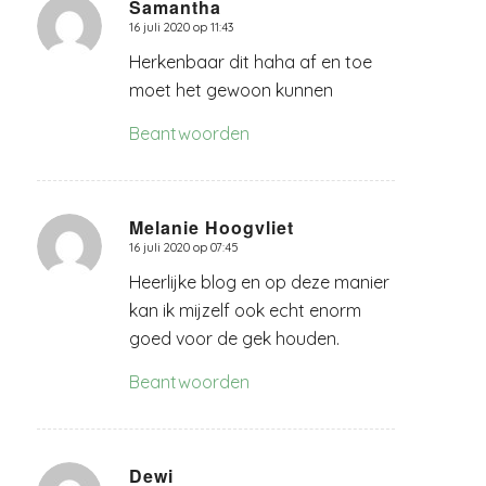
Samantha
16 juli 2020 op 11:43
zegt:
Herkenbaar dit haha af en toe
moet het gewoon kunnen
Beantwoorden
Melanie Hoogvliet
16 juli 2020 op 07:45
zegt:
Heerlijke blog en op deze manier
kan ik mijzelf ook echt enorm
goed voor de gek houden.
Beantwoorden
Dewi