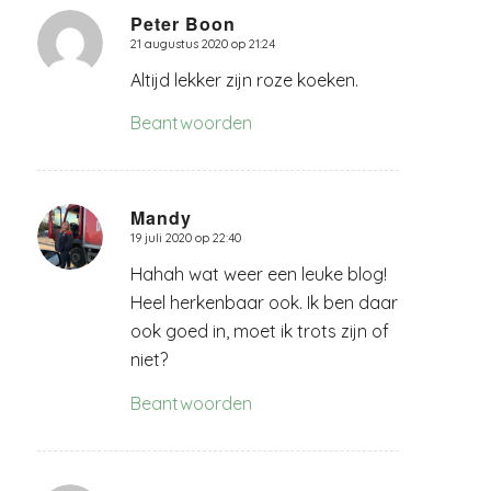
Peter Boon
21 augustus 2020 op 21:24
zegt:
Altijd lekker zijn roze koeken.
Beantwoorden
Mandy
19 juli 2020 op 22:40
zegt:
Hahah wat weer een leuke blog!
Heel herkenbaar ook. Ik ben daar
ook goed in, moet ik trots zijn of
niet?
Beantwoorden