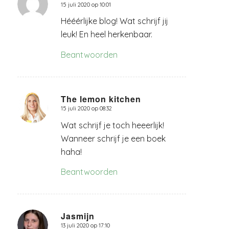
15 juli 2020 op 10:01
zegt:
Hééérlijke blog! Wat schrijf jij
leuk! En heel herkenbaar.
Beantwoorden
The lemon kitchen
15 juli 2020 op 08:32
zegt:
Wat schrijf je toch heeerlijk!
Wanneer schrijf je een boek
haha!
Beantwoorden
Jasmijn
13 juli 2020 op 17:10
zegt: