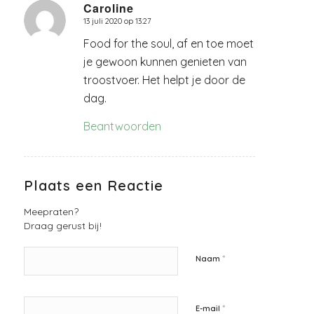
Caroline
13 juli 2020 op 13:27
zegt:
Food for the soul, af en toe moet
je gewoon kunnen genieten van
troostvoer. Het helpt je door de
dag.
Beantwoorden
Plaats een Reactie
Meepraten?
Draag gerust bij!
*
Naam
*
E-mail