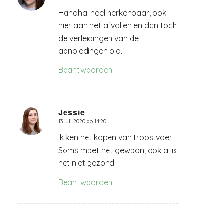
Hahaha, heel herkenbaar, ook
hier aan het afvallen en dan toch
de verleidingen van de
aanbiedingen o.a.
Beantwoorden
Jessie
13 juli 2020 op 14:20
zegt:
Ik ken het kopen van troostvoer.
Soms moet het gewoon, ook al is
het niet gezond.
Beantwoorden