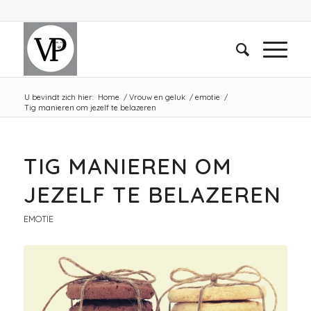
U bevindt zich hier:
Home
/
Vrouw en geluk
/
emotie
/
Tig manieren om jezelf te belazeren
TIG MANIEREN OM
JEZELF TE BELAZEREN
EMOTIE