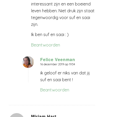
interessant zijn en een boeiend
leven hebben. Niet druk zijn staat
tegenwoordig voor suf en saai
zijn.
Ik ben suf en saai : )
Beantwoorden
Felice Veenman
16 december 2019 op 19:34
zegt:
ik geloof er niks van dat jij
suf en saai bent !
Beantwoorden
Mirjam Hart