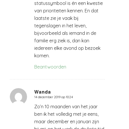
statussymbool is én een kwestie
van prioriteiten kennen. En dat
laatste zie je vaak bij
tegenslagen in het leven,
bijvoorbeeld als iemand in de
familie erg ziek is, dan kan
iedereen elke avond op bezoek
komen.
Beantwoorden
Wanda
14 december 2019 op 10:24
zegt:
Zo’n 10 maanden van het jaar
ben ik het volledig met je eens,
maar december en januari zijn
bij mij op het werk de drukste tijd