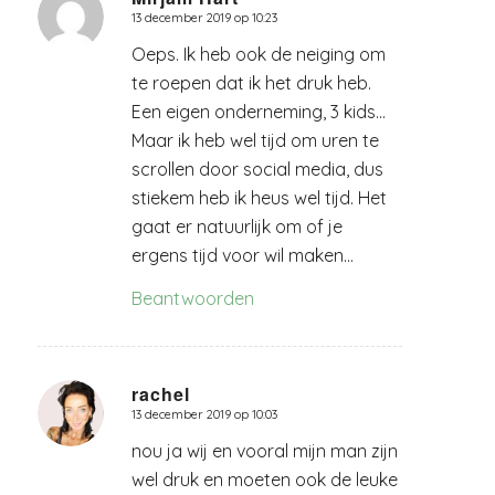
13 december 2019 op 10:23
zegt:
Oeps. Ik heb ook de neiging om
te roepen dat ik het druk heb.
Een eigen onderneming, 3 kids…
Maar ik heb wel tijd om uren te
scrollen door social media, dus
stiekem heb ik heus wel tijd. Het
gaat er natuurlijk om of je
ergens tijd voor wil maken…
Beantwoorden
rachel
13 december 2019 op 10:03
zegt:
nou ja wij en vooral mijn man zijn
wel druk en moeten ook de leuke