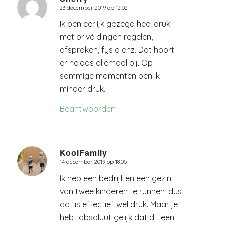
23 december 2019 op 12:02
zegt:
Ik ben eerlijk gezegd heel druk
met privé dingen regelen,
afspraken, fysio enz. Dat hoort
er helaas allemaal bij. Op
sommige momenten ben ik
minder druk.
Beantwoorden
KoolFamily
14 december 2019 op 18:05
zegt:
Ik heb een bedrijf en een gezin
van twee kinderen te runnen, dus
dat is effectief wel druk. Maar je
hebt absoluut gelijk dat dit een