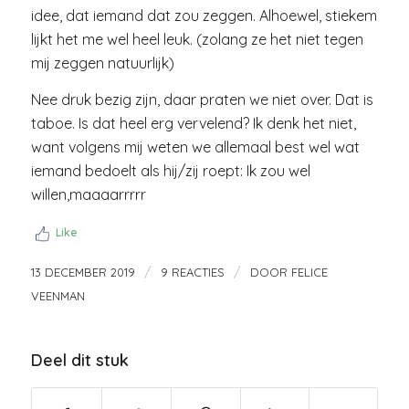
idee, dat iemand dat zou zeggen. Alhoewel, stiekem
lijkt het me wel heel leuk. (zolang ze het niet tegen
mij zeggen natuurlijk)
Nee druk bezig zijn, daar praten we niet over. Dat is
taboe. Is dat heel erg vervelend? Ik denk het niet,
want volgens mij weten we allemaal best wel wat
iemand bedoelt als hij/zij roept: Ik zou wel
willen,maaaarrrrr
Like
/
/
13 DECEMBER 2019
9 REACTIES
DOOR
FELICE
VEENMAN
Deel dit stuk