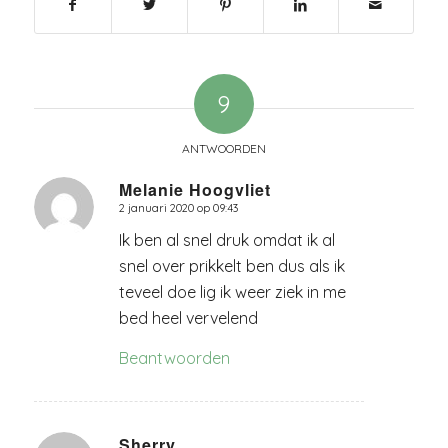
9
ANTWOORDEN
Melanie Hoogvliet
2 januari 2020 op 09:43
zegt:
Ik ben al snel druk omdat ik al
snel over prikkelt ben dus als ik
teveel doe lig ik weer ziek in me
bed heel vervelend
Beantwoorden
Sherry