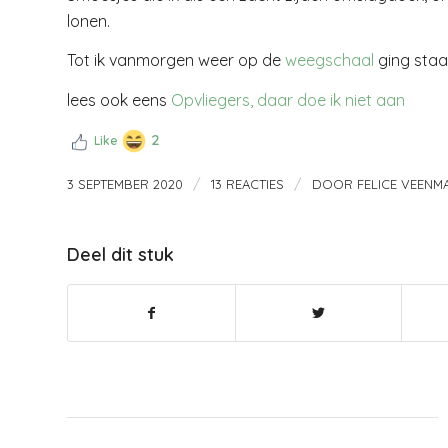
lonen.
Tot ik vanmorgen weer op de
weegschaal
ging sta
lees ook eens
Opvliegers, daar doe ik niet aan
2
Like
/
/
3 SEPTEMBER 2020
13 REACTIES
DOOR
FELICE VEENM
Deel dit stuk