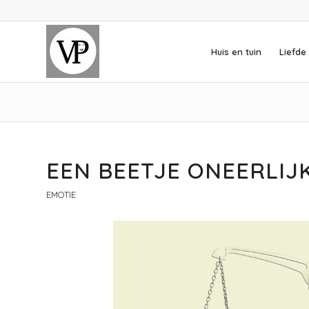
Huis en tuin
Liefde 
EEN BEETJE ONEERLIJK
EMOTIE