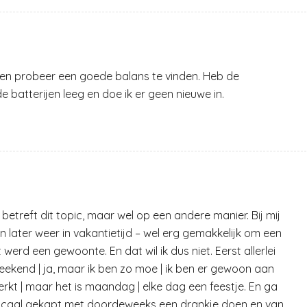
en probeer een goede balans te vinden. Heb de
e batterijen leeg en doe ik er geen nieuwe in.
betreft dit topic, maar wel op een andere manier. Bij mij
 later weer in vakantietijd – wel erg gemakkelijk om een
 werd een gewoonte. En dat wil ik dus niet. Eerst allerlei
weekend | ja, maar ik ben zo moe | ik ben er gewoon aan
rwerkt | maar het is maandag | elke dag een feestje. En ga
adicaal gekapt met doordeweeks een drankje doen en van