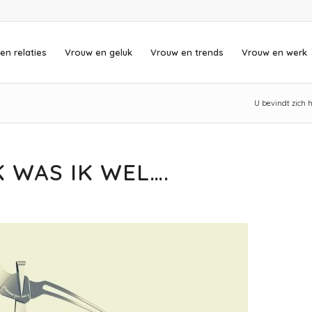
en relaties
Vrouw en geluk
Vrouw en trends
Vrouw en werk
U bevindt zich h
 WAS IK WEL….