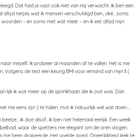
leegd. Dat had je vast ook niet van mij verwacht. Ik ben een
taal altijd netjes wat ik mensen verschuldigd ben, oké , soms
ee woorden – en soms met wat meer – en ik eet altijd mijn
 naar mezelf. Ik probeer al maanden af te vallen. Het is me
. Volgens de test een keurig BMI voor iemand van mijn ll (
 dan lijk ik wat meer op de sprinkhaan die ik ooit was. Dan
met me eens zijn ) te halen, mot ik natuurlijk wel wat doen….
en beetje….Ik doe alsof…ik ben niet helemaal eerlijk. Een week
bubbelbad, waar de spetters me elegant om de oren vlogen.
m me heen drapeerde. Het voelde goed. Oneerlijkheid leek te