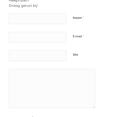
Meepraten?
Draag gerust bij!
*
Naam
*
E-mail
Site