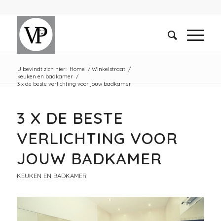
U bevindt zich hier:
Home
/
Winkelstraat
/
keuken en badkamer
/
3 x de beste verlichting voor jouw badkamer
3 X DE BESTE
VERLICHTING VOOR
JOUW BADKAMER
KEUKEN EN BADKAMER