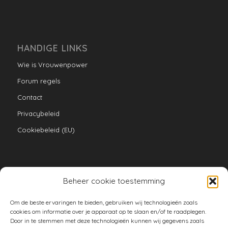
HANDIGE LINKS
Wie is Vrouwenpower
Forum regels
Contact
Privacybeleid
Cookiebeleid (EU)
Beheer cookie toestemming
VERZAMELINGEN
Om de beste ervaringen te bieden, gebruiken wij technologieën zoals
armoe keuken
cookies om informatie over je apparaat op te slaan en/of te raadplegen.
Door in te stemmen met deze technologieën kunnen wij gegevens zoals
duurzaam