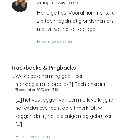
24 augustus 2018 op 10:25
zegt:
Handige tips! Vooral nummer 3, ik
zie toch regelmatig ondernemers
met vrijwel hetzelfde logo.
Beantwoorden
Trackbacks & Pingbacks
Welke bescherming geeft een
merkregistratie precies? | Rechtenkrant
31 december 2020 om 13:10
[…] het vastleggen van een merk verkrijg je
het exclusieve recht op dit merk. Dit wil
zeggen dat jij het als enige mag gebruiken,
[…]
Beantwoorden