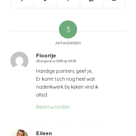
3
ANTWOORDEN
Floortje
28 augustus 2018 op 09:28
zegt:
Handige pointers geef je,
Er komt toch nog heel wat
nadenkwerk bij kijken vind ik
altijd.
Beantwoorden
Eileen