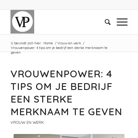
U bevindt zich hier:
Home
/
Vrouw en werk
/
Vrouwenpower: 4 tips om je bedrijf een sterke merknaam te
geven
schreef:
VROUWENPOWER: 4
TIPS OM JE BEDRIJF
EEN STERKE
MERKNAAM TE GEVEN
VROUW EN WERK