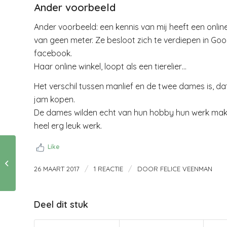
Ander voorbeeld
Ander voorbeeld: een kennis van mij heeft een online
van geen meter. Ze besloot zich te verdiepen in Goo
facebook.
Haar online winkel, loopt als een tierelier…
Het verschil tussen manlief en de twee dames is, dat
jam kopen.
De dames wilden echt van hun hobby hun werk make
heel erg leuk werk.
Like
Handig omgaan met
/
/
je mobieltje
26 MAART 2017
1 REACTIE
DOOR
FELICE VEENMAN
Deel dit stuk