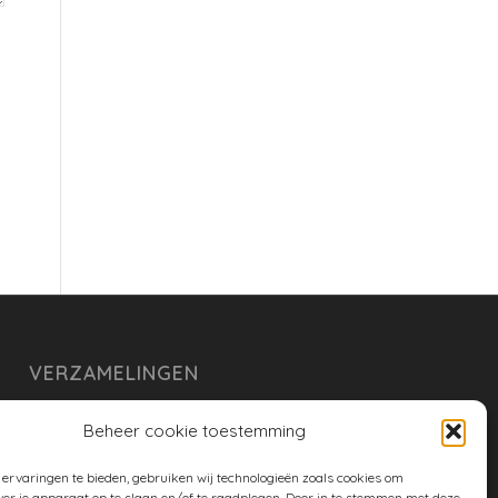
VERZAMELINGEN
armoe keuken
Beheer cookie toestemming
duurzaam
ervaringen te bieden, gebruiken wij technologieën zoals cookies om
huishouden
ver je apparaat op te slaan en/of te raadplegen. Door in te stemmen met deze