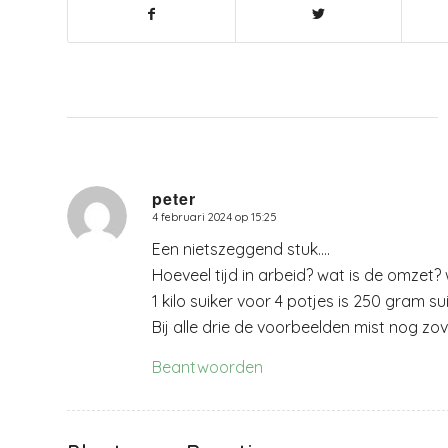
peter
4 februari 2024 op 15:25
zegt:
Een nietszeggend stuk….
Hoeveel tijd in arbeid? wat is de omzet?
1 kilo suiker voor 4 potjes is 250 gram s
Bij alle drie de voorbeelden mist nog zo
Beantwoorden