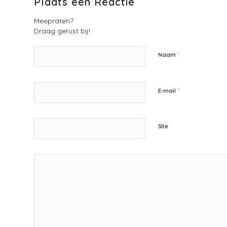
Plaats een Reactie
Meepraten?
Draag gerust bij!
*
Naam
*
E-mail
Site