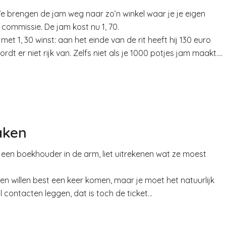
We brengen de jam weg naar zo’n winkel waar je je eigen
commissie. De jam kost nu 1, 70.
t 1, 30 winst: aan het einde van de rit heeft hij 130 euro
rdt er niet rijk van. Zelfs niet als je 1000 potjes jam maakt….
aken
m een boekhouder in de arm, liet uitrekenen wat ze moest
den willen best een keer komen, maar je moet het natuurlijk
l contacten leggen, dat is toch de ticket…