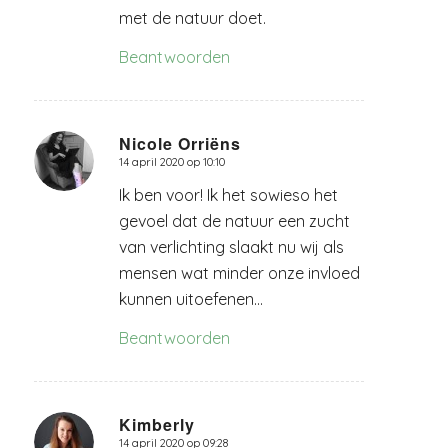
met de natuur doet.
Beantwoorden
Nicole Orriëns
14 april 2020 op 10:10
zegt:
Ik ben voor! Ik het sowieso het
gevoel dat de natuur een zucht
van verlichting slaakt nu wij als
mensen wat minder onze invloed
kunnen uitoefenen…
Beantwoorden
Kimberly
14 april 2020 op 09:28
zegt: