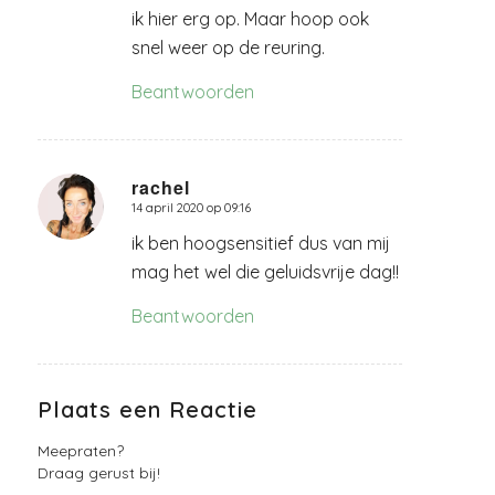
ik hier erg op. Maar hoop ook
snel weer op de reuring.
Beantwoorden
rachel
14 april 2020 op 09:16
zegt:
ik ben hoogsensitief dus van mij
mag het wel die geluidsvrije dag!!
Beantwoorden
Plaats een Reactie
Meepraten?
Draag gerust bij!