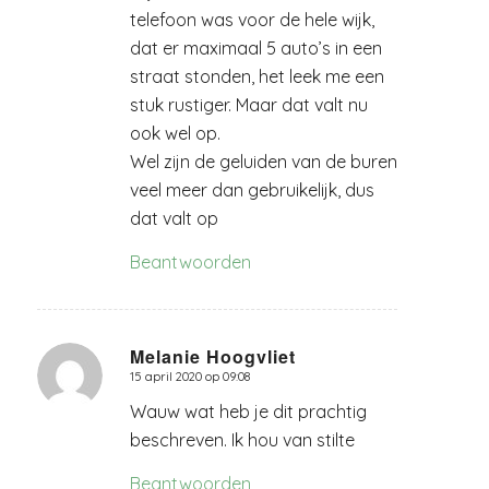
telefoon was voor de hele wijk,
dat er maximaal 5 auto’s in een
straat stonden, het leek me een
stuk rustiger. Maar dat valt nu
ook wel op.
Wel zijn de geluiden van de buren
veel meer dan gebruikelijk, dus
dat valt op
Beantwoorden
Melanie Hoogvliet
15 april 2020 op 09:08
zegt:
Wauw wat heb je dit prachtig
beschreven. Ik hou van stilte
Beantwoorden