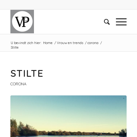
U bevindt zich hier:
Home
/
Vrouw en trends
/
corona
/
Stilte
STILTE
CORONA