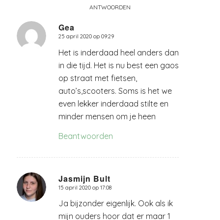
ANTWOORDEN
Gea
25 april 2020 op 09:29
zegt:
Het is inderdaad heel anders dan
in die tijd. Het is nu best een gaos
op straat met fietsen,
auto’s,scooters. Soms is het we
even lekker inderdaad stilte en
minder mensen om je heen
Beantwoorden
Jasmijn Bult
15 april 2020 op 17:08
zegt:
Ja bijzonder eigenlijk. Ook als ik
mijn ouders hoor dat er maar 1