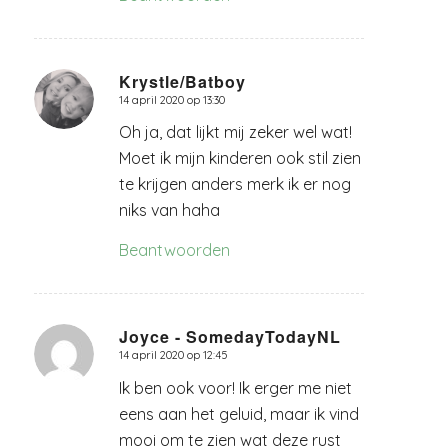
Krystle/Batboy
14 april 2020 op 13:30
zegt:
Oh ja, dat lijkt mij zeker wel wat!
Moet ik mijn kinderen ook stil zien
te krijgen anders merk ik er nog
niks van haha
Beantwoorden
Joyce - SomedayTodayNL
14 april 2020 op 12:45
zegt:
Ik ben ook voor! Ik erger me niet
eens aan het geluid, maar ik vind
mooi om te zien wat deze rust