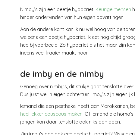
Nimby’s zijn een beetje hypocriet!
Keurige mensen
h
hinder ondervinden van hun eigen opvattingen.
Aan de andere kant kan ik nu wel hoog van de toren 
weleens een beetje hypocriet. Ik eet nog altijd graa
heb bijvoorbeeld. Zo hypocriet als het maar zijn kan
ineens veel fraaier maakt hoor.
de imby en de nimby
Genoeg over nimby’s, dit stukje gaat tenslotte over
Dus juist wel in eigen achtertuin. Imby’s zijn eigenli
Iemand die een pesthekel heeft aan Marokkanen, be
heel lekker couscous maken
. Of iemand die homo’s 
jongen kan daar tenslotte ook niks aan doen.
Zijn imby’s dan ook een beetje hypocriet? Misschien