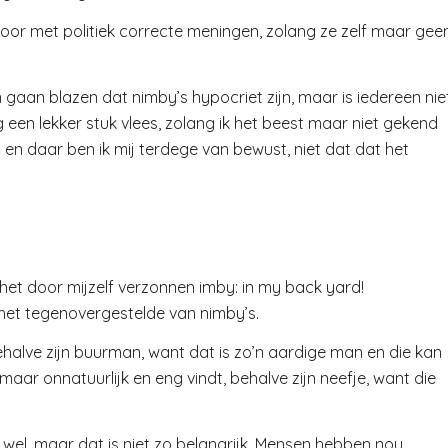
oor met politiek correcte meningen, zolang ze zelf maar gee
gaan blazen dat nimby’s hypocriet zijn, maar is iedereen nie
g een lekker stuk vlees, zolang ik het beest maar niet gekend
 en daar ben ik mij terdege van bewust, niet dat dat het
 het door mijzelf verzonnen imby: in my back yard!
jk het tegenovergestelde van nimby’s.
halve zijn buurman, want dat is zo’n aardige man en die kan
maar onnatuurlijk en eng vindt, behalve zijn neefje, want die
 wel, maar dat is niet zo belangrijk. Mensen hebben nou