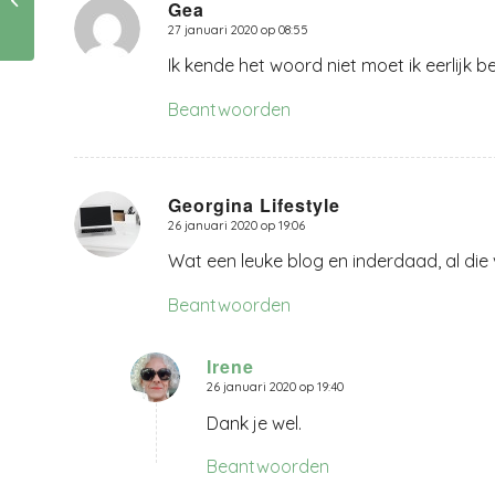
Gea
taal
27 januari 2020 op 08:55
zegt:
Ik kende het woord niet moet ik eerlijk 
Beantwoorden
Georgina Lifestyle
26 januari 2020 op 19:06
zegt:
Wat een leuke blog en inderdaad, al die
Beantwoorden
Irene
26 januari 2020 op 19:40
zegt:
Dank je wel.
Beantwoorden