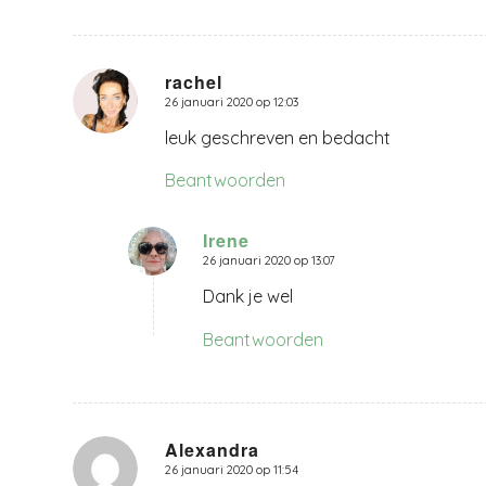
rachel
26 januari 2020 op 12:03
zegt:
leuk geschreven en bedacht
Beantwoorden
Irene
26 januari 2020 op 13:07
zegt:
Dank je wel
Beantwoorden
Alexandra
26 januari 2020 op 11:54
zegt: