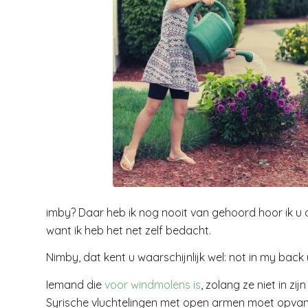
imby? Daar heb ik nog nooit van gehoord hoor ik u 
want ik heb het net zelf bedacht.
Nimby, dat kent u waarschijnlijk wel: not in my back 
Iemand die
voor windmolens is
, zolang ze niet in zi
Syrische vluchtelingen met open armen moet opva