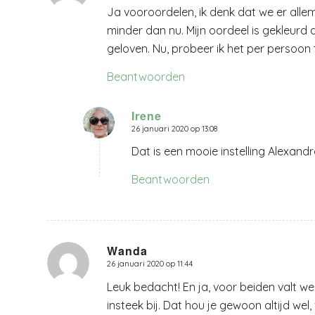
Ja vooroordelen, ik denk dat we er alle
minder dan nu. Mijn oordeel is gekleurd 
geloven. Nu, probeer ik het per persoon
Beantwoorden
Irene
26 januari 2020 op 13:08
zegt:
Dat is een mooie instelling Alexandr
Beantwoorden
Wanda
26 januari 2020 op 11:44
zegt:
Leuk bedacht! En ja, voor beiden valt w
insteek bij. Dat hou je gewoon altijd wel, 