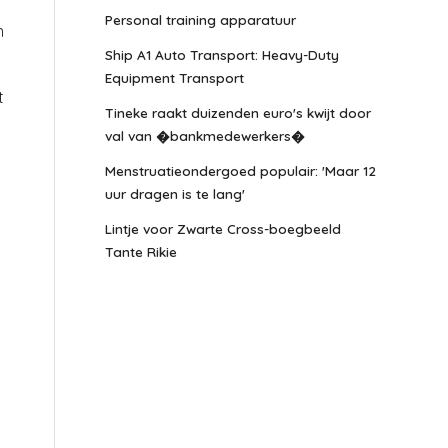
Personal training apparatuur
n
Ship A1 Auto Transport: Heavy-Duty
Equipment Transport
t
Tineke raakt duizenden euro's kwijt door
val van �bankmedewerkers�
Menstruatieondergoed populair: 'Maar 12
uur dragen is te lang'
Lintje voor Zwarte Cross-boegbeeld
Tante Rikie