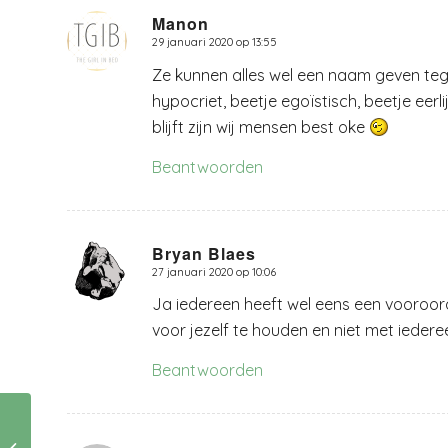
Manon
29 januari 2020 op 13:55
zegt:
Ze kunnen alles wel een naam geven teg
hypocriet, beetje egoïstisch, beetje eerl
blijft zijn wij mensen best oke
Beantwoorden
Bryan Blaes
27 januari 2020 op 10:06
zegt:
Ja iedereen heeft wel eens een vooroord
voor jezelf te houden en niet met iedere
Beantwoorden
een wereld zonder