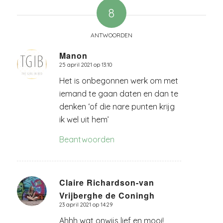
8
ANTWOORDEN
Manon
25 april 2021 op 13:10
zegt:
Het is onbegonnen werk om met
iemand te gaan daten en dan te
denken ‘of die nare punten krijg
ik wel uit hem’
Beantwoorden
Claire Richardson-van
Vrijberghe de Coningh
zegt:
23 april 2021 op 14:29
Ahhh wat onwijs lief en mooi!