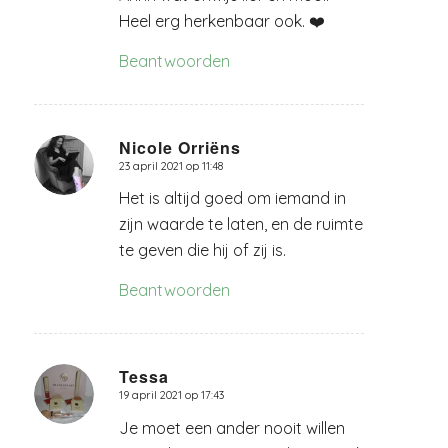
Heel erg herkenbaar ook. ❤️
Beantwoorden
Nicole Orriëns
23 april 2021 op 11:48
zegt:
Het is altijd goed om iemand in
zijn waarde te laten, en de ruimte
te geven die hij of zij is.
Beantwoorden
Tessa
19 april 2021 op 17:43
zegt:
Je moet een ander nooit willen