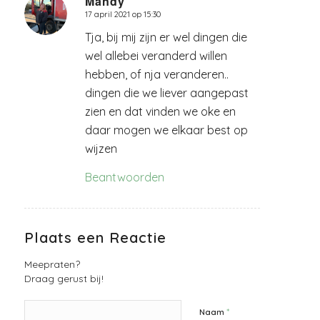
Mandy
17 april 2021 op 15:30
zegt:
Tja, bij mij zijn er wel dingen die
wel allebei veranderd willen
hebben, of nja veranderen..
dingen die we liever aangepast
zien en dat vinden we oke en
daar mogen we elkaar best op
wijzen
Beantwoorden
Plaats een Reactie
Meepraten?
Draag gerust bij!
*
Naam