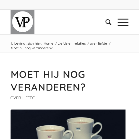
U bevindt zich hier:
Home
/
Liefde en relaties
/
over liefde
/
Moet hij nog veranderen?
MOET HIJ NOG
VERANDEREN?
OVER LIEFDE