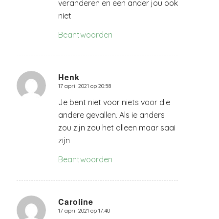
veranderen en een ander jou ook
niet
Beantwoorden
Henk
17 april 2021 op 20:58
zegt:
Je bent niet voor niets voor die
andere gevallen. Als ie anders
zou zijn zou het alleen maar saai
zijn
Beantwoorden
Caroline
17 april 2021 op 17:40
zegt: