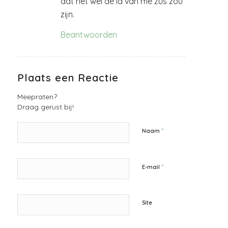
dat het wel de id van me zus zou
zijn.
Beantwoorden
Plaats een Reactie
Meepraten?
Draag gerust bij!
*
Naam
*
E-mail
Site