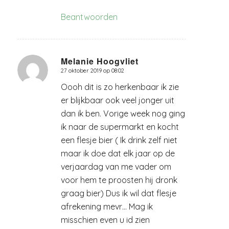
Beantwoorden
Melanie Hoogvliet
27 oktober 2019 op 08:02
zegt:
Oooh dit is zo herkenbaar ik zie
er blijkbaar ook veel jonger uit
dan ik ben. Vorige week nog ging
ik naar de supermarkt en kocht
een flesje bier ( Ik drink zelf niet
maar ik doe dat elk jaar op de
verjaardag van me vader om
voor hem te proosten hij dronk
graag bier) Dus ik wil dat flesje
afrekening mevr… Mag ik
misschien even u id zien