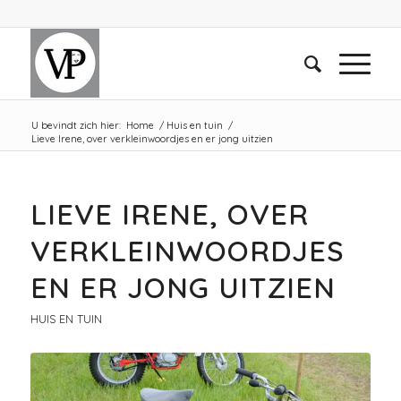
U bevindt zich hier:
Home
/
Huis en tuin
/
Lieve Irene, over verkleinwoordjes en er jong uitzien
LIEVE IRENE, OVER
VERKLEINWOORDJES
EN ER JONG UITZIEN
HUIS EN TUIN