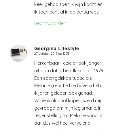
keer gehad toen ik wijn kocht en
ik toch echt al in de dertig was
Beantwoorden
Georgina Lifestyle
27 oktober 2019 op 12:38
zegt:
Herkenbaar! Ik zie er ook jonger
uit dan dat ik ben. Ik kom uit 1979.
Een soortgelijke situatie als
Melanie (reactie hierboven) heb
ik jaren geleden ook gehad.
Wilde ik alcohol kopen, werd mij
gevraagd om mijn legitimatie. In
tegenstelling tot Melanie vond ik
dat dus wel heel vervelend.