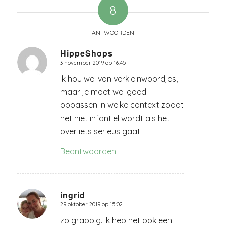
8
ANTWOORDEN
HippeShops
3 november 2019 op 16:45
zegt:
Ik hou wel van verkleinwoordjes,
maar je moet wel goed
oppassen in welke context zodat
het niet infantiel wordt als het
over iets serieus gaat.
Beantwoorden
ingrid
29 oktober 2019 op 15:02
zegt:
zo grappig. ik heb het ook een