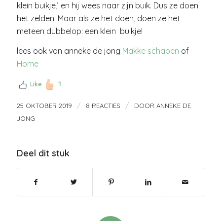
klein buikje,’ en hij wees naar zijn buik. Dus ze doen
het zelden. Maar als ze het doen, doen ze het
meteen dubbelop: een klein buikje!
lees ook van anneke de jong
Makke schapen
of
Home
1
Like
/
/
25 OKTOBER 2019
8 REACTIES
DOOR
ANNEKE DE
JONG
Deel dit stuk