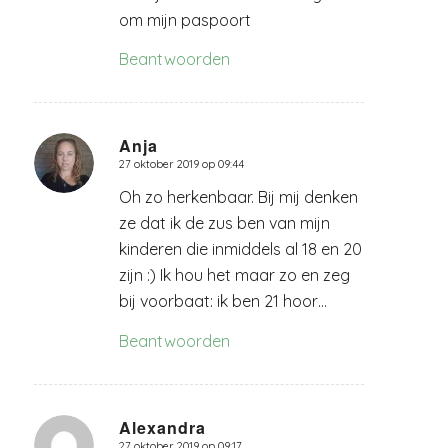
om mijn paspoort
Beantwoorden
Anja
27 oktober 2019 op 09:44
zegt:
Oh zo herkenbaar. Bij mij denken
ze dat ik de zus ben van mijn
kinderen die inmiddels al 18 en 20
zijn :) Ik hou het maar zo en zeg
bij voorbaat: ik ben 21 hoor…
Beantwoorden
Alexandra
27 oktober 2019 op 09:17