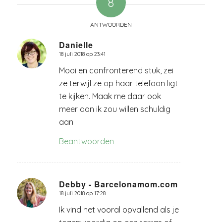
8
ANTWOORDEN
Danielle
18 juli 2018 op 23:41
zegt:
Mooi en confronterend stuk, zei
ze terwijl ze op haar telefoon ligt
te kijken. Maak me daar ook
meer dan ik zou willen schuldig
aan
Beantwoorden
Debby - Barcelonamom.com
18 juli 2018 op 17:28
zegt:
Ik vind het vooral opvallend als je