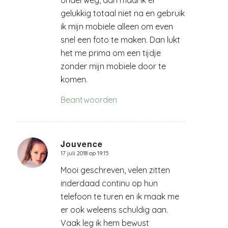
onderweg, dan maal ik er
gelukkig totaal niet na en gebruik
ik mijn mobiele alleen om even
snel een foto te maken. Dan lukt
het me prima om een tijdje
zonder mijn mobiele door te
komen.
Beantwoorden
Jouvence
17 juli 2018 op 19:15
zegt:
Mooi geschreven, velen zitten
inderdaad continu op hun
telefoon te turen en ik maak me
er ook weleens schuldig aan.
Vaak leg ik hem bewust