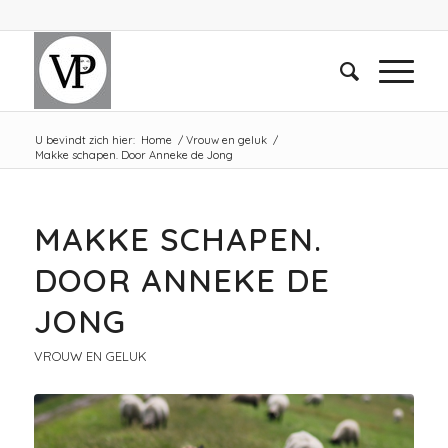
U bevindt zich hier:
Home
/
Vrouw en geluk
/
Makke schapen. Door Anneke de Jong
MAKKE SCHAPEN.
DOOR ANNEKE DE
JONG
VROUW EN GELUK