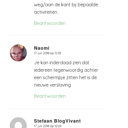
weg/aan de kant bij bepaalde
activiteiten.
Beantwoorden
Naomi
17 juli 2018 op 12:33
zegt:
Je kan inderdaad zien dat
iedereen tegenwoordig achter
een schermpje zitten het is de
nieuwe verslaving
Beantwoorden
Stefaan BlogVivant
17 juli 2018 op 12:04
zegt: