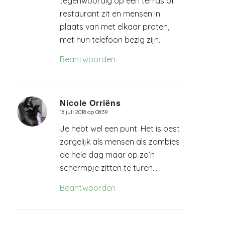
tegenwoordig op een terras of
restaurant zit en mensen in
plaats van met elkaar praten,
met hun telefoon bezig zijn.
Beantwoorden
Nicole Orriëns
18 juli 2018 op 08:39
zegt:
Je hebt wel een punt. Het is best
zorgelijk als mensen als zombies
de hele dag maar op zo’n
schermpje zitten te turen….
Beantwoorden