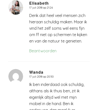
Elisabeth
17 juli 2018 op 21:26
zegt:
Denk dat heel veel mensen zich
hieraan schuldig maken. Maar ik
vind het zelf soms wel eens fijn
om ff niet op schermen te kijken
en van de natuur te genieten.
Beantwoorden
Wanda
17 juli 2018 op 20:50
zegt:
Ik ben inderdaad ook schuldig,
althans als ik thuis ben, zit ik
eigenlijk altijd wel met mijn
mobiel in de hand. Ben ik