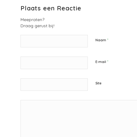
Plaats een Reactie
Meepraten?
Draag gerust bij!
*
Naam
*
E-mail
Site