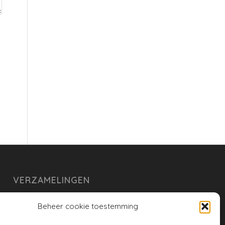
VERZAMELINGEN
armoe keuken
Beheer cookie toestemming
duurzaam