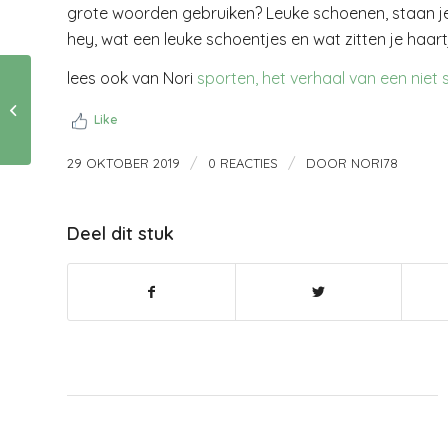
grote woorden gebruiken? Leuke schoenen, staan je g
hey, wat een leuke schoentjes en wat zitten je haart
lees ook van Nori
sporten, het verhaal van een niet
May you stay for
ever young
Like
/
/
29 OKTOBER 2019
0 REACTIES
DOOR
NORI78
Deel dit stuk