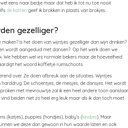
ga wel eens naar bedje maar dat heb ik tot nu toe nooit
elfs
de katten
geef ik brokken in plaats van brokjes.
den gezelliger?
e maken? Is het doen van wijntjes gezelliger dan wijn drinken?
ren wordt aangeduid met dansen? Op het werk doen we
 gek. We hebben wel vrij normale bekers maar de hoeveelheid
aardigt het woord koffietje ruimschoots.
rend over. Ze doen afbreuk aan de situaties. Wijntjes
en harddrug. De schoentjes, de meisjes, de dansjes. Het wordt
sproken met mevrouwtje zal ik een heel andere toon aanslaa
ind beiden niet zo heel erg leuk maar als ik dan toch moet
s (katjes), puppies (hondjes), baby’s (
kindjes
). Maar
unnen we deze dan gewoon in hun waarde laten en ook