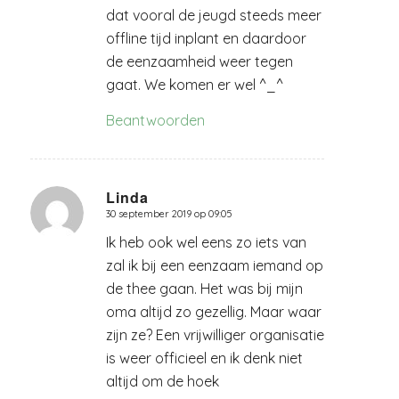
dat vooral de jeugd steeds meer
offline tijd inplant en daardoor
de eenzaamheid weer tegen
gaat. We komen er wel ^_^
Beantwoorden
Linda
30 september 2019 op 09:05
zegt:
Ik heb ook wel eens zo iets van
zal ik bij een eenzaam iemand op
de thee gaan. Het was bij mijn
oma altijd zo gezellig. Maar waar
zijn ze? Een vrijwilliger organisatie
is weer officieel en ik denk niet
altijd om de hoek