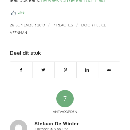
lees ook eens:
De week van de eenzaamheid
Like
/
/
28 SEPTEMBER 2019
7 REACTIES
DOOR
FELICE
VEENMAN
Deel dit stuk
7
ANTWOORDEN
Stefaan De Winter
2 oktober 2019 op 21:37