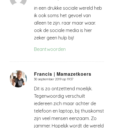
zegt:
in een drukke sociale wereld heb
ik ook soms het gevoel van
alleen te zijn. raar maar waar.
ook de sociale media is hier
zeker geen hulp bij!
Beantwoorden
Francis | Mamazetkoers
30 september 2019 op 19:37
zegt:
Dit is zo ontzettend moeilijk.
Tegenwoordig verschuilt
iedereen zich maar achter de
telefoon en laptop, bij thuiskomst
zijn veel mensen eenzaam. Zo
jammer. Hopelijk wordt de wereld