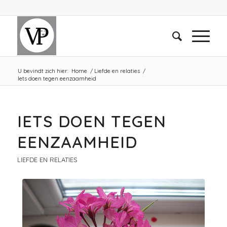
U bevindt zich hier:
Home
/
Liefde en relaties
/
Iets doen tegen eenzaamheid
IETS DOEN TEGEN
EENZAAMHEID
LIEFDE EN RELATIES