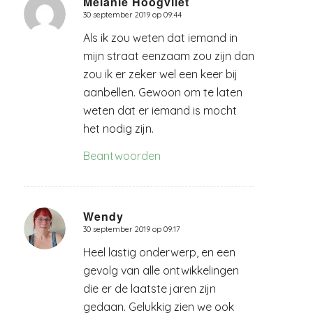
Melanie Hoogvliet
30 september 2019 op 09:44
zegt:
Als ik zou weten dat iemand in
mijn straat eenzaam zou zijn dan
zou ik er zeker wel een keer bij
aanbellen. Gewoon om te laten
weten dat er iemand is mocht
het nodig zijn.
Beantwoorden
Wendy
30 september 2019 op 09:17
zegt:
Heel lastig onderwerp, en een
gevolg van alle ontwikkelingen
die er de laatste jaren zijn
gedaan. Gelukkig zien we ook