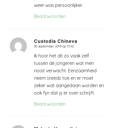
weer was persoonlijker.
Beantwoorden
Custodia Chineva
30 september 2019 op 15:42
zegt:
Ik hoor het dit zo vaak zelf
tussen de jongeren wat men
nooit verwacht. Eenzaamheid
neem steeds toe en er moet
zeker wat aangedaan worden en
ook fijn dat jij er over schrijft.
Beantwoorden