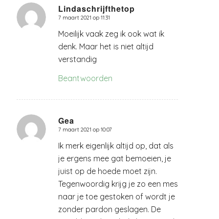
Lindaschrijfthetop
7 maart 2021 op 11:31
zegt:
Moeilijk vaak zeg ik ook wat ik
denk. Maar het is niet altijd
verstandig
Beantwoorden
Gea
7 maart 2021 op 10:07
zegt:
Ik merk eigenlijk altijd op, dat als
je ergens mee gat bemoeien, je
juist op de hoede moet zijn.
Tegenwoordig krijg je zo een mes
naar je toe gestoken of wordt je
zonder pardon geslagen. De