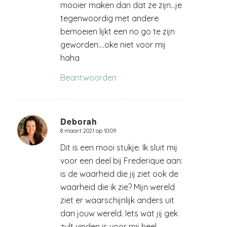
mooier maken dan dat ze zijn…je
tegenwoordig met andere
bemoeien lijkt een no go te zijn
geworden….oke niet voor mij
haha
Beantwoorden
Deborah
8 maart 2021 op 10:09
zegt:
Dit is een mooi stukje. Ik sluit mij
voor een deel bij Frederique aan:
is de waarheid die jij ziet ook de
waarheid die ik zie? Mijn wereld
ziet er waarschijnlijk anders uit
dan jouw wereld. Iets wat jij gek
zult vinden is voor mij heel