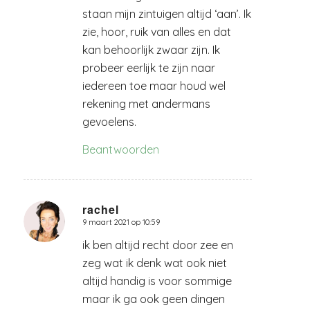
staan mijn zintuigen altijd ‘aan’. Ik
zie, hoor, ruik van alles en dat
kan behoorlijk zwaar zijn. Ik
probeer eerlijk te zijn naar
iedereen toe maar houd wel
rekening met andermans
gevoelens.
Beantwoorden
rachel
9 maart 2021 op 10:59
zegt:
ik ben altijd recht door zee en
zeg wat ik denk wat ook niet
altijd handig is voor sommige
maar ik ga ook geen dingen