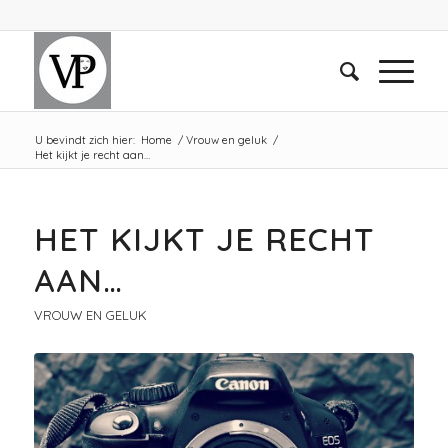
U bevindt zich hier:
Home
/
Vrouw en geluk
/
Het kijkt je recht aan…
HET KIJKT JE RECHT
AAN…
VROUW EN GELUK