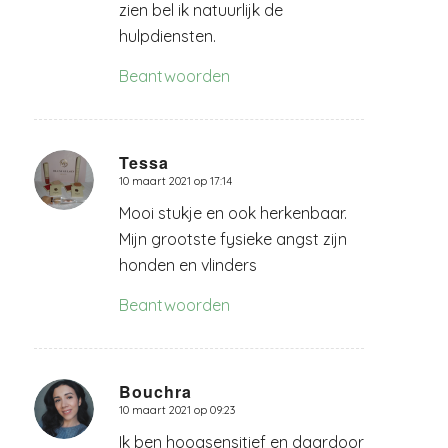
zien bel ik natuurlijk de
hulpdiensten.
Beantwoorden
Tessa
10 maart 2021 op 17:14
zegt:
Mooi stukje en ook herkenbaar.
Mijn grootste fysieke angst zijn
honden en vlinders
Beantwoorden
Bouchra
10 maart 2021 op 09:23
zegt:
Ik ben hoogsensitief en daardoor