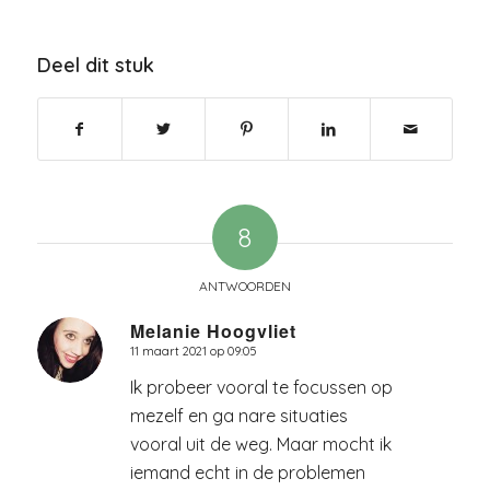
Deel dit stuk
8
ANTWOORDEN
Melanie Hoogvliet
11 maart 2021 op 09:05
zegt:
Ik probeer vooral te focussen op
mezelf en ga nare situaties
vooral uit de weg. Maar mocht ik
iemand echt in de problemen