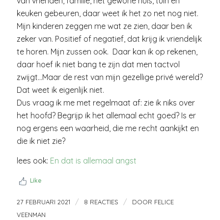
van vrienden, familie, het gewone huis, tuin en
keuken gebeuren, daar weet ik het zo net nog niet.
Mijn kinderen zeggen me wat ze zien, daar ben ik
zeker van. Positief of negatief, dat krijg ik vriendelijk
te horen. Mijn zussen ook. Daar kan ik op rekenen,
daar hoef ik niet bang te zijn dat men tactvol
zwijgt…Maar de rest van mijn gezellige privé wereld?
Dat weet ik eigenlijk niet.
Dus vraag ik me met regelmaat af: zie ik niks over
het hoofd? Begrijp ik het allemaal echt goed? Is er
nog ergens een waarheid, die me recht aankijkt en
die ik niet zie?
lees ook:
En dat is allemaal angst
Like
/
/
27 FEBRUARI 2021
8 REACTIES
DOOR
FELICE
VEENMAN