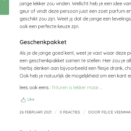
voorjaar !
jarige lekker zou vinden. Wellicht heb je een idee va
geur of vindt deze persoon juist een zoet parfum e
geschikt zou zijn. Weet jij dat de jarige een lieveling
ook een perfecte keuze zijn.
Geschenkpakket
Als je de jarige goed kent, weet je vast waar deze 
een geschenkpakket samen te stellen. Hier zou je al
hierbij denken aan bijvoorbeeld een flesje drank, c
Ook heb je natuurlijk de mogelijkheid om een kant 
lees ook eens :
frituren is lekker maar….
Like
/
/
26 FEBRUARI 2021
0 REACTIES
DOOR
FELICE VEENMA