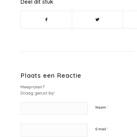
Deel dit stuk
Plaats een Reactie
Meepraten?
Draag gerust bij!
*
Naam
*
E-mail