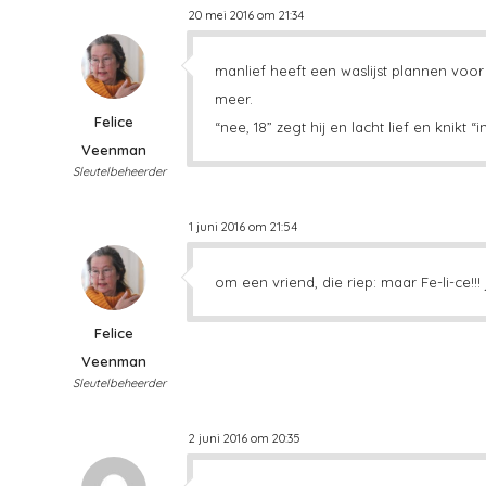
20 mei 2016 om 21:34
manlief heeft een waslijst plannen voor
meer.
Felice
“nee, 18” zegt hij en lacht lief en knikt 
Veenman
Sleutelbeheerder
1 juni 2016 om 21:54
om een vriend, die riep: maar Fe-li-ce!!
Felice
Veenman
Sleutelbeheerder
2 juni 2016 om 20:35