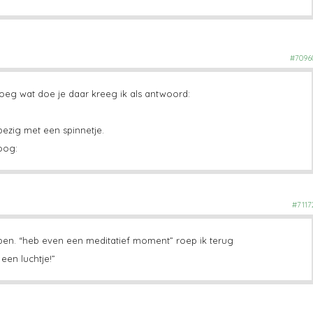
#7096
vroeg wat doe je daar kreeg ik als antwoord:
bezig met een spinnetje.
oog:
#7117
roepen. “heb even een meditatief moment” roep ik terug
 een luchtje!”