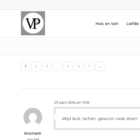
Huis en tuin
Liefde 
1
2
3
…
5
6
7
→
25 april 2016 om 14:34
altijd leuk, lachen, gewoon vaak doen!
Anoniem
Inactief