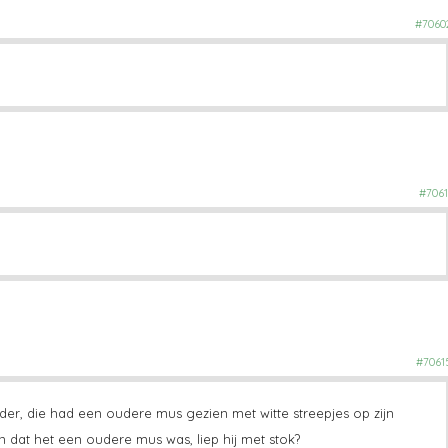
#7060
#7061
#7061
r, die had een oudere mus gezien met witte streepjes op zijn
n dat het een oudere mus was, liep hij met stok?