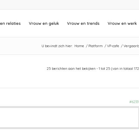
en relaties
Vrouw en geluk
Vrouw en trends
Vrouw en werk
U bevindt zich hier:
Home
/
Platform
/
VP-cafe
/
Vergaarba
25 berichten aan het bekijken - 1 tot 25 (van in totaal 172
#6233