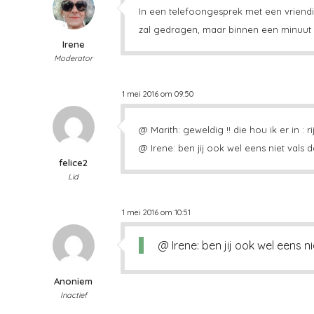
In een telefoongesprek met een vriendi
zal gedragen, maar binnen een minuut f
Irene
Moderator
1 mei 2016 om 09:50
@ Marith: geweldig !! die hou ik er in : 
@ Irene: ben jij ook wel eens niet vals d
felice2
Lid
1 mei 2016 om 10:51
@ Irene: ben jij ook wel eens ni
Anoniem
Inactief