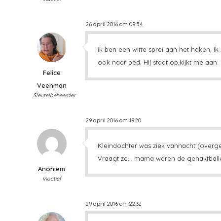
26 april 2016 om 09:54
ik ben een witte sprei aan het haken, i
ook naar bed. Hij staat op,kijkt me aan:
Felice
Veenman
Sleutelbeheerder
29 april 2016 om 19:20
Kleindochter was ziek vannacht (overg
Vraagt ze… mama waren de gehaktballet
Anoniem
Inactief
29 april 2016 om 22:32