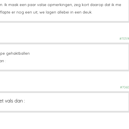
n. Ik maak een paar valse opmerkingen, zeg kort daarop dat ik me
lapte er nog een uit, we lagen allebei in een deuk.
#7059
rijpe gehaktballen
an :
#7060
et vals dan :