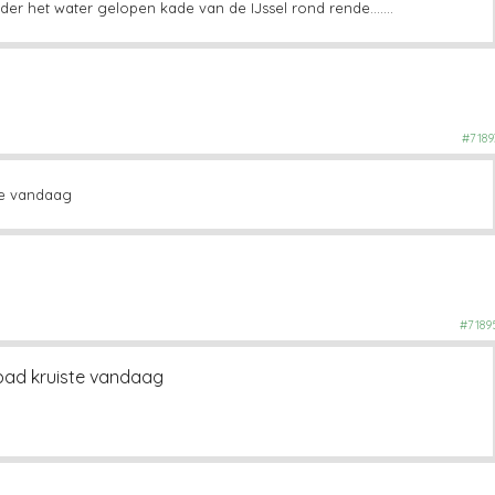
nder het water gelopen kade van de IJssel rond rende…….
#7189
ste vandaag
#7189
 pad kruiste vandaag