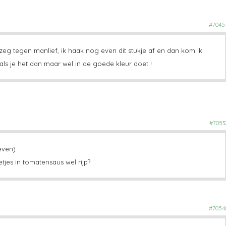
#7045
k zeg tegen manlief, ik haak nog even dit stukje af en dan kom ik
 als je het dan maar wel in de goede kleur doet !
#7053
even)
jes in tomatensaus wel rijp?
#7054