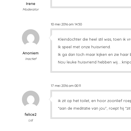
Irene
Moderator
10 mei 2016 om 14:50
Kleindochter die heel stil was, toen ik 
Ik speel met onze huisvriend.
Anoniem
Ik ga dan toch maar kijken en zie haar 
Inactief
Nou leuke huisvriend hebben wij….:knip
17 mei 2016 om 00:11
ik zit op het toilet, en hoor zoonlief 
“aan de meditatie van jou”, roept hij “zit
felice2
Lid