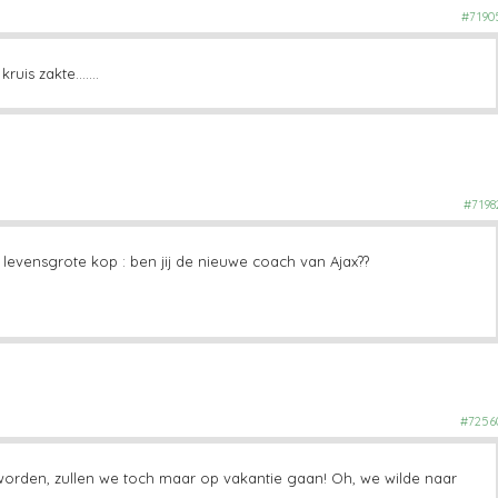
#7190
kruis zakte…….
#7198
n levensgrote kop : ben jij de nieuwe coach van Ajax??
#7256
worden, zullen we toch maar op vakantie gaan! Oh, we wilde naar