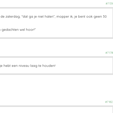
#7131
 de zaterdag, “dat ga je niet halen”, mopper ik, je bent ook geen 30
“in gedachten wel hoor!”
#7178
! je hebt een niveau laag te houden!
#7182