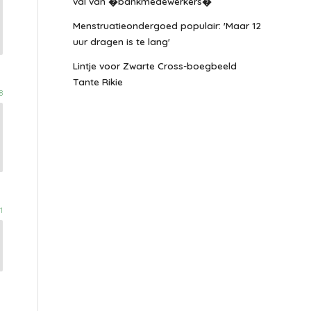
val van �bankmedewerkers�
Menstruatieondergoed populair: 'Maar 12
uur dragen is te lang'
Lintje voor Zwarte Cross-boegbeeld
Tante Rikie
8
1