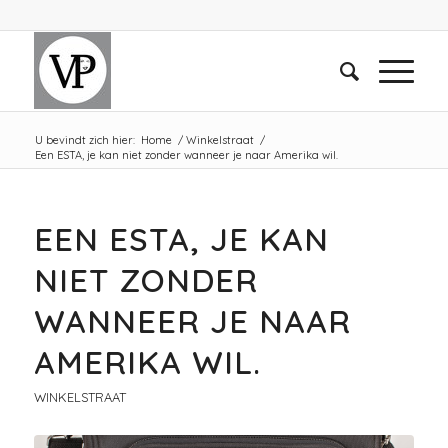
U bevindt zich hier:
Home
/
Winkelstraat
/
Een ESTA, je kan niet zonder wanneer je naar Amerika wil.
EEN ESTA, JE KAN
NIET ZONDER
WANNEER JE NAAR
AMERIKA WIL.
WINKELSTRAAT