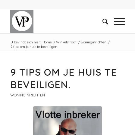
U bevindt zich hier:
Home
/
Winkelstraat
/
woninginrichten
/
9 tips om je huis te beveiligen.
9 TIPS OM JE HUIS TE
BEVEILIGEN.
WONINGINRICHTEN