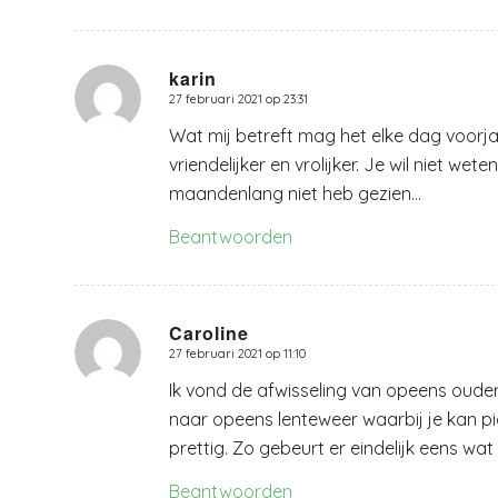
karin
27 februari 2021 op 23:31
zegt:
Wat mij betreft mag het elke dag voorja
vriendelijker en vrolijker. Je wil niet w
maandenlang niet heb gezien…
Beantwoorden
Caroline
27 februari 2021 op 11:10
zegt:
Ik vond de afwisseling van opeens oud
naar opeens lenteweer waarbij je kan p
prettig. Zo gebeurt er eindelijk eens wat
Beantwoorden