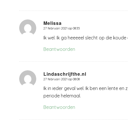
Melissa
27 februari 2021 op 08:35
zegt:
Ik wel. Ik ga heeeeel slecht op die koud
Beantwoorden
Lindaschrijfthe.nl
27 februari 2021 op 08:08
zegt:
Ik in ieder geval wel. Ik ben een lente en
periode helemaal.
Beantwoorden