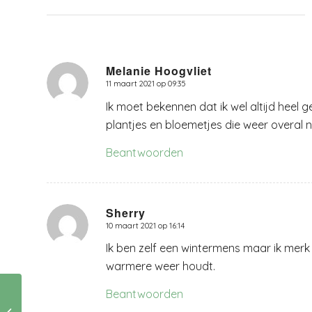
Melanie Hoogvliet
11 maart 2021 op 09:35
zegt:
Ik moet bekennen dat ik wel altijd heel g
plantjes en bloemetjes die weer overal 
Beantwoorden
Sherry
10 maart 2021 op 16:14
zegt:
Ik ben zelf een wintermens maar ik merk
warmere weer houdt.
Mijn reisgeluk met
Beantwoorden
een oud