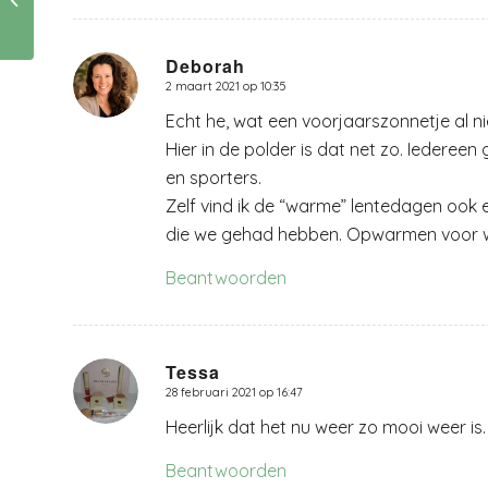
camperbusje. door
Maaike Duijn
Deborah
2 maart 2021 op 10:35
zegt:
Echt he, wat een voorjaarszonnetje al n
Hier in de polder is dat net zo. Iederee
en sporters.
Zelf vind ik de “warme” lentedagen ook 
die we gehad hebben. Opwarmen voor w
Beantwoorden
Tessa
28 februari 2021 op 16:47
zegt:
Heerlijk dat het nu weer zo mooi weer is.
Beantwoorden