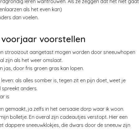
ardgrondig leren wantrouwen. Als ze zeggen dat het niet gaat
nlaarzen als het even kan)
anders dan voelen.
 voorjaar voorstellen
l en strooizout aangetast mogen worden door sneeuwhopen
al zijn als het weer omslaat.
 jas, door fris groen gras kan lopen.
leven: als alles somber is, tegen zit en pijn doet, weet je
l spreekt anders.
ar is
 gemaakt, ja zelfs in het oersaaie dorp waar ik woon.
mijn bolletje. En overal zijn cadeautjes verstopt. Hier een
 met dappere sneeuwklokjes, die dwars door de sneeuw zijn