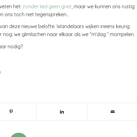
 weten het:
zonder lied geen griet
, maar we kunnen ons rustig
en ons toch niet tegenspreken…
, van deze nieuwe belofte. Wandelaars wijken ineens keurig
rker nog: we glimlachen naar elkaar als we “m’dag ” mompelen.
aar nodig?
N