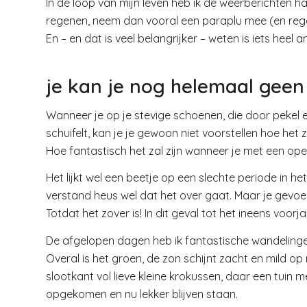
In de loop van mijn leven heb ik de weerberichten h
regenen, neem dan vooral een paraplu mee (en rege
En – en dat is veel belangrijker – weten is iets heel 
je kan je nog helemaal geen
Wanneer je op je stevige schoenen, die door peke
schuifelt, kan je je gewoon niet voorstellen hoe het z
Hoe fantastisch het zal zijn wanneer je met een open
Het lijkt wel een beetje op een slechte periode in het 
verstand heus wel dat het over gaat. Maar je gevoe
Totdat het zover is! In dit geval tot het ineens voorja
De afgelopen dagen heb ik fantastische wandelingen
Overal is het groen, de zon schijnt zacht en mild op 
slootkant vol lieve kleine krokussen, daar een tuin
opgekomen en nu lekker blijven staan.