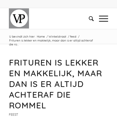
U bevindt zich hier:
Home
/
Winkelstraat
/
feest
/
Frituren is lekker en makkelijk, maar dan is er altijd achteraf
die ro...
FRITUREN IS LEKKER
EN MAKKELIJK, MAAR
DAN IS ER ALTIJD
ACHTERAF DIE
ROMMEL
FEEST